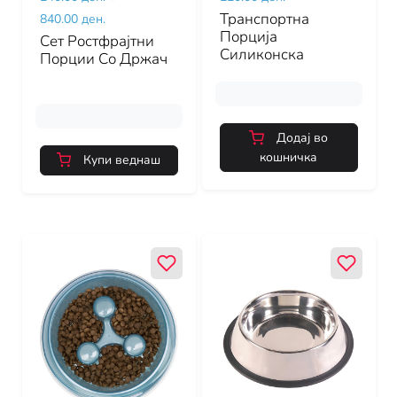
Транспортна
840.00 ден.
Порција
Сет Ростфрајтни
Силиконска
Порции Со Држач
Додај во
кошничка
Купи веднаш