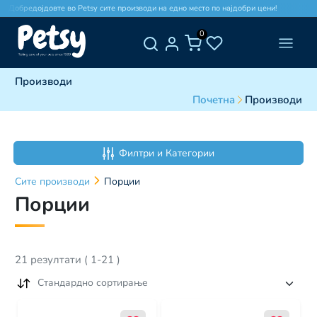
обредојдовте во Petsy сите производи на едно место по најдобри цени!
Добр
0
Производи
Почетна
Производи
Филтри и Категории
Сите
производи
Порции
Порции
21
резултати
(
1
-
21
)
Стандардно сортирање