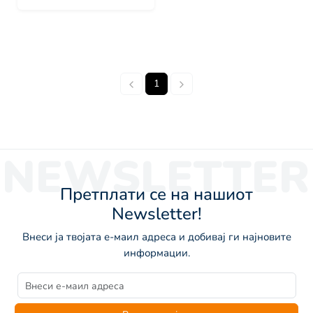
1
NEWSLETTER
Претплати се на нашиот
Newsletter!
Внеси ја твојата е-маил адреса и добивај ги најновите
информации.