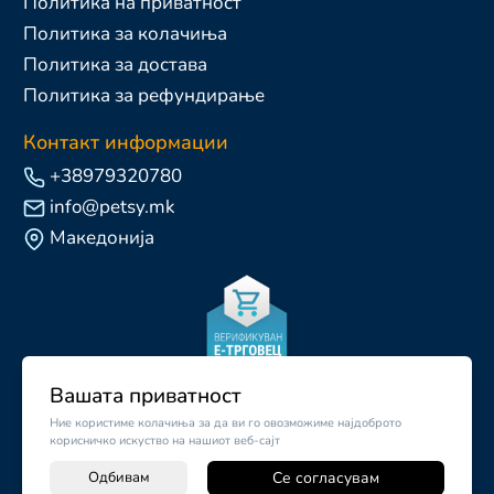
Политика на приватност
Политика за колачиња
Политика за достава
Политика за рефундирање
Контакт информации
+38979320780
info@petsy.mk
Македонија
Вашата приватност
Ние користиме колачиња за да ви го овозможиме најдоброто
корисничко искуство на нашиот веб-сајт
Одбивам
Се согласувам