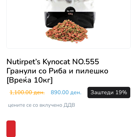
Nutirpet’s Kynocat NO.555
Гранули со Риба и пилешко
[Вреќа 10кг]
1,100.00 ден.
890.00 ден.
Заштеди 19%
цените се со вклучено ДДВ