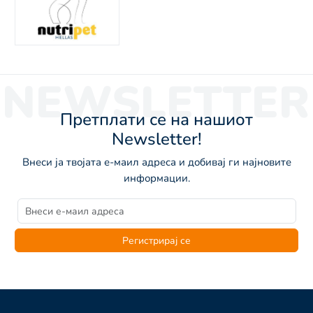
NEWSLETTER
Претплати се на нашиот
Newsletter!
Внеси ја твојата е-маил адреса и добивај ги најновите
информации.
Регистрирај се