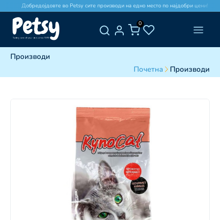
Добредојдовте во Petsy сите производи на едно место по најдобри цени!
0
Производи
Почетна
Производи