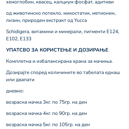
хемоглобин, квасец, калциум фосфат, адитиви
од животинско потекло, микостатик, метионин,
лизин, природен екстракт од Yucca
Schidigera, витамини и минерали, пигменти Е124,
Е102, Е133
УПАТСВО ЗА КОРИСТЕЊЕ И ДОЗИРАЊЕ
Комплетна и избалансирана храна за мачиња.
Дозирајте според количините во табелата еднаш
или двапати
дневно:
возрасна мачка 3кг. по 75гр. на ден
возрасна мачка 4кг. по 90гр. на ден
возрасна мачка 5кг. по 105гр. на ден