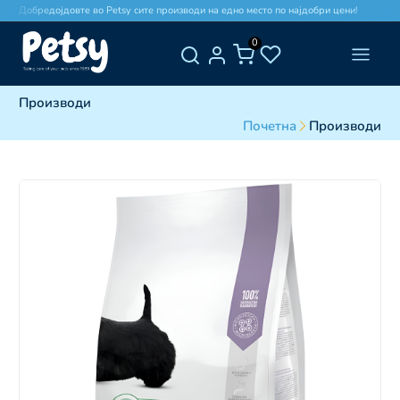
Добредојдовте во Petsy сите производи на едно место по најдобри цени!
Д
0
Производи
Почетна
Производи