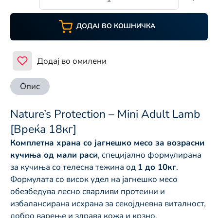
ДОДАЈ ВО КОШНИЧКА
Додај во омилени
Опис
Nature’s Protection – Mini Adult Lamb
[Вреќа 18кг]
Комплетна храна со јагнешко месо за возрасни
кучиња од мали раси
, специјално формулирана
за кучиња со телесна тежина од
1 до 10кг
.
Формулата со висок удел на јагнешко месо
обезбедува лесно сварливи протеини и
избалансирана исхрана за секојдневна виталност,
добро варење и здрава кожа и крзно.