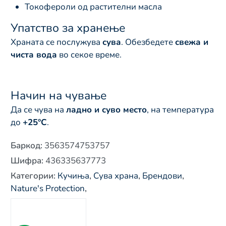
Токофероли од растителни масла
Упатство за хранење
Храната се послужува
сува
. Обезбедете
свежа и
чиста вода
во секое време.
Начин на чување
Да се чува на
ладно и суво место
, на температура
до
+25°C
.
Баркод
:
3563574753757
Шифра
:
436335637773
Категории
:
Кучиња
,
Сува храна
,
Брендови
,
Nature's Protection
,