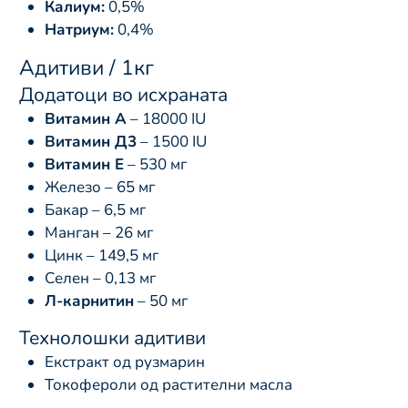
Калиум:
0,5%
Натриум:
0,4%
Адитиви / 1кг
Додатоци во исхраната
Витамин А
– 18000 IU
Витамин Д3
– 1500 IU
Витамин Е
– 530 мг
Железо – 65 мг
Бакар – 6,5 мг
Манган – 26 мг
Цинк – 149,5 мг
Селен – 0,13 мг
Л-карнитин
– 50 мг
Технолошки адитиви
Екстракт од рузмарин
Токофероли од растителни масла