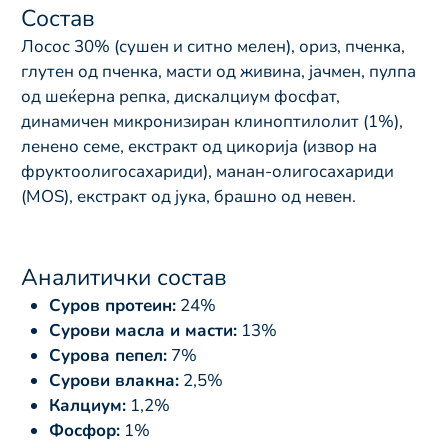
Состав
Лосос 30% (сушен и ситно мелен), ориз, пченка,
глутен од пченка, масти од живина, јачмен, пулпа
од шеќерна репка, дискалциум фосфат,
динамичен микронизиран клиноптилолит (1%),
ленено семе, екстракт од цикорија (извор на
фруктоолигосахариди), манан-олигосахариди
(MOS), екстракт од јука, брашно од невен.
Аналитички состав
Суров протеин:
24%
Сурови масла и масти:
13%
Сурова пепел:
7%
Сурови влакна:
2,5%
Калциум:
1,2%
Фосфор:
1%