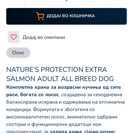
ДОДАЈ ВО КОШНИЧКА
Додај во омилени
Опис
NATURE’S PROTECTION EXTRA
SALMON ADULT ALL BREED DOG
Комплетна храна за возрасни кучиња од сите
раси, богата со лосос
, создадена за секојдневна
балансирана исхрана и одржување на оптимална
кондиција. Формулата е збогатена со
висококвалитетен лосос, внимателно одбрани
состојки и функционални додатоци кои
придонесуваат за
здрава кожа
,
сјајно крзно
,