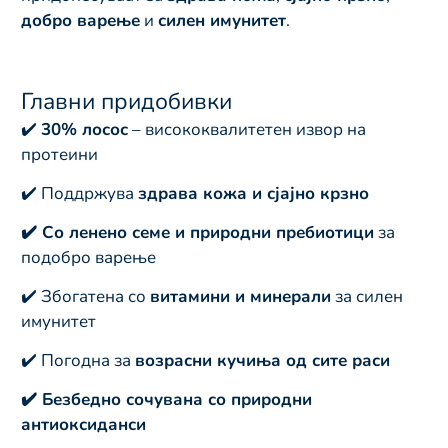
добро варење
и
силен имунитет
.
Главни придобивки
✔️
30% лосос
– висококвалитетен извор на
протеини
✔️ Поддржува
здрава кожа и сјајно крзно
✔️ Со ленено семе и природни пребиотици
за
подобро варење
✔️ Збогатена со
витамини и минерали
за силен
имунитет
✔️ Погодна за
возрасни кучиња од сите раси
✔️ Безбедно сочувана со природни
антиоксиданси