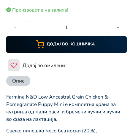
Производот е на залиха!
-
+
ДОДАЈ ВО КОШНИЧКА
Додај во омилени
Опис
Farmina N&D Low Ancestral Grain Chickеn &
Pomegranate Puppy Mini е комплетна храна за
кутриња од мали раси, и бремени кучки и кучки
во фаза на лактација.
Свежо пилешко месо без коски (20%),