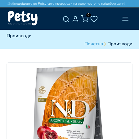
Добредојдовте во Petsy сите производи на едно место по најдобри цени!
0
Производи
Почетна
Производи