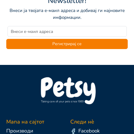
Newsletter!
Внеси ја твојата е-маил адреса и добивај ги најновите
информации.
Регистрирај се
Мапа на сајтот
Следи нè
Производи
Facebook