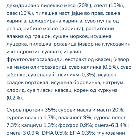
дехидрирано пилешко месо (20%), спелт (10%),
овес (10%), пилешка маст, јајце во прав, свежа
харинга, дехидрирана харинга, суво пулпа од
репка, рибино масло ( харинга), растителни
влакна од грашок, сушен морков, исушена
луцерка, пилешка 'рскавица (извор на глукозамин
и хондроитин сулфат), инулин,
фруктоолигосахариди, екстракт од квасец (извор
на манон олигосахарид), суво калинка (0,5%), суво
јаболко, сув спанаќ , псилиум (0,3%), исушен
сладок портокал, исушена боровинка, натриум
хлорид, сув пивски квасец, корен од куркума
(0,2%).
Суров протеин 35%; сурови масла и масти 20%;
сурови влакна 1,7%; влажност 9%; сурова пепел
7,3%; калциум 1,3%; фосфор 0,9%; омега-6 3,4%;
омега-3 0,9%; DHA 0,5%; ЕПА 0,3%; глукозамин