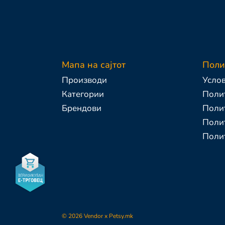
Мапа на сајтот
Поли
Производи
Услов
Категории
Полит
Брендови
Поли
Полит
Поли
-
©
2026
Vendor x
Petsy.mk