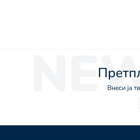
NEW
Претпл
Внеси ја т