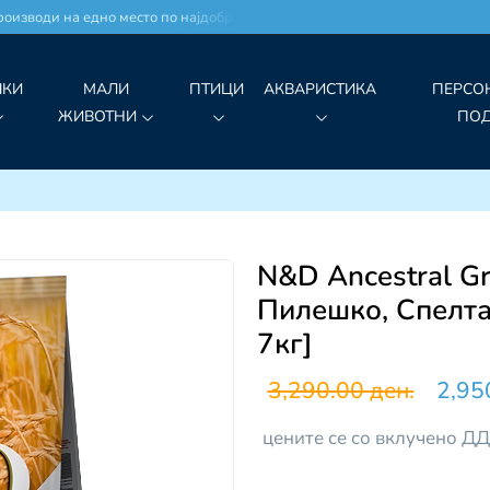
изводи на едно место по најдобри цени!
ЧКИ
МАЛИ
ПТИЦИ
АКВАРИСТИКА
ПЕРСО
ЖИВОТНИ
ПО
N&D Ancestral Gr
Пилешко, Спелта
7кг]
3,290.00 ден.
2,95
цените се со вклучено Д