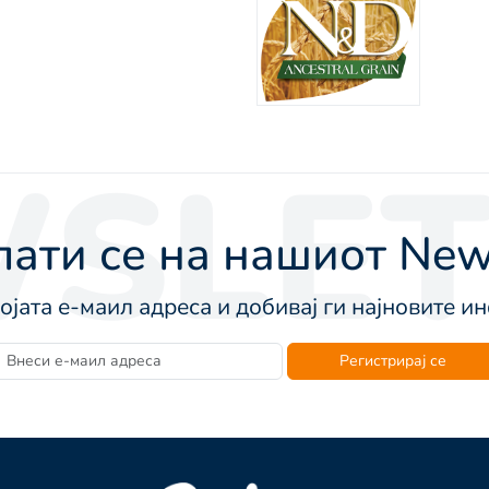
SLET
ати се на нашиот News
војата е-маил адреса и добивај ги најновите 
Регистрирај се