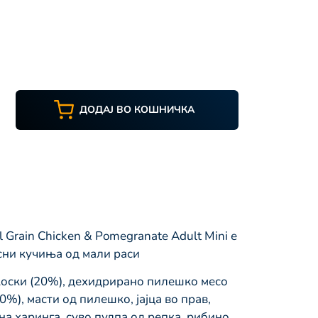
ДОДАЈ ВО КОШНИЧКА
 Grain Chickеn & Pomegranate Adult Mini е
сни кучиња од мали раси
коски (20%), дехидрирано пилешко месо
10%), масти од пилешко, јајца во прав,
а харинга, суво пулпа од репка, рибино