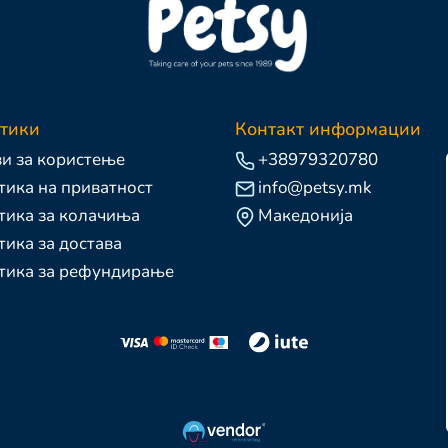
тики
Контакт информации
и за користење
+38979320780
ика на приватност
info@petsy.mk
тика за колачиња
Македонија
ика за достава
тика за рефундирање
Д
+