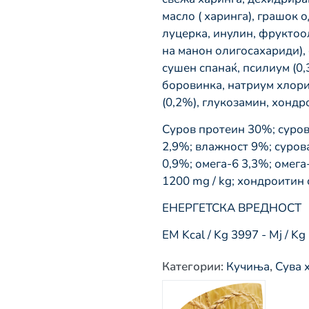
масло ( харинга), грашок 
луцерка, инулин, фруктоол
на манон олигосахариди), 
сушен спанаќ, псилиум (0
боровинка, натриум хлорид
(0,2%), глукозамин, хондр
Суров протеин 30%; суров
2,9%; влажност 9%; суров
0,9%; омега-6 3,3%; омег
1200 mg / kg; хондроитин 
ЕНЕРГЕТСКА ВРЕДНОСТ
ЕМ Kcal / Kg 3997 - Mj / Kg
Категории
:
Кучиња
,
Сува 