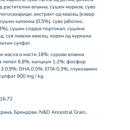
од растителни влакна, сушен морков, суво
игосахариди, екстракт од квасец (извор
сушен калинка (0,5%), суво јаболко,
,3%), сушен сладок портокал, сушена
, сув пивски квасец, корен од куркума
оитин сулфат.
и масла и масти 18%; сурови влакна
а пепел 6,8%; калциум 1,2%; фосфор
а-3 0,9%; DHA 0,5%; ЕПА 0,3%; глукозамин
сулфат 900 mg / kg.
 16,72
храна
,
Брендови
,
N&D Ancestral Grain
,