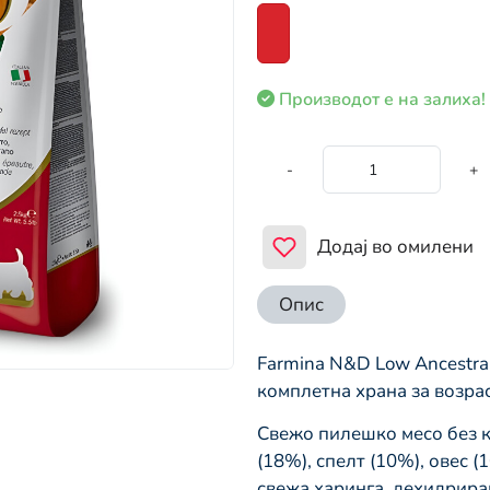
Производот е на залиха!
-
+
Додај во омилени
Опис
Farmina N&D Low Ancestral
комплетна храна за возра
Свежо пилешко месо без 
(18%), спелт (10%), овес (
свежа харинга, дехидриран