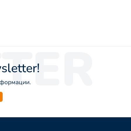
TER
letter!
информации.