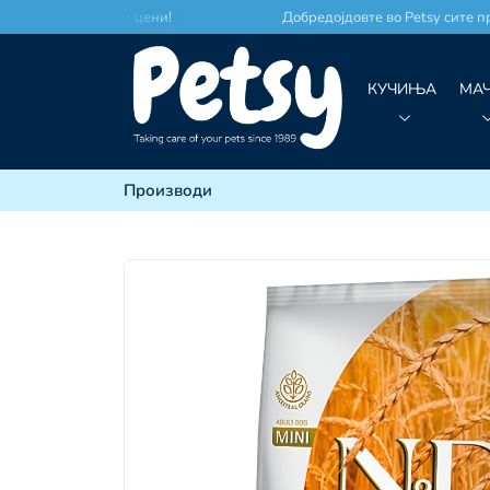
место по најдобри цени!
Добредојдовте во Petsy сите про
КУЧИЊА
МА
Производи