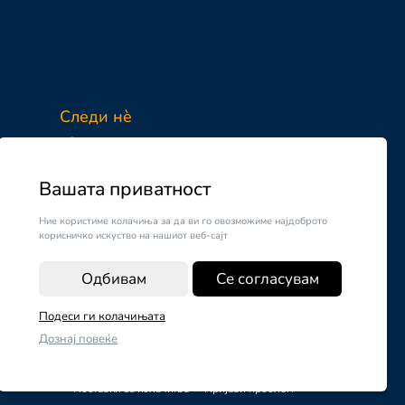
Следи нè
Facebook
Instagram
Вашата приватност
Ние користиме колачиња за да ви го овозможиме најдоброто
корисничко искуство на нашиот веб-сајт
Одбивам
Се согласувам
Подеси ги колачињата
Дознај повеќе
ОДАЈ ВО КОШНИЧКА
Поставки за колачиња
|
Пријави проблем