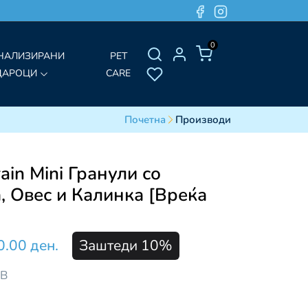
0
НАЛИЗИРАНИ
PET
ДАРОЦИ
CARE
Почетна
Производи
ain Mini Гранули со
, Овес и Калинка [Вреќа
0.00 ден.
Заштеди 10%
ДВ