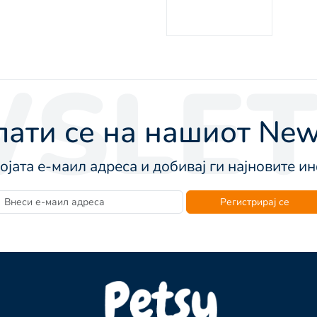
SLET
ати се на нашиот News
војата е-маил адреса и добивај ги најновите 
Регистрирај се