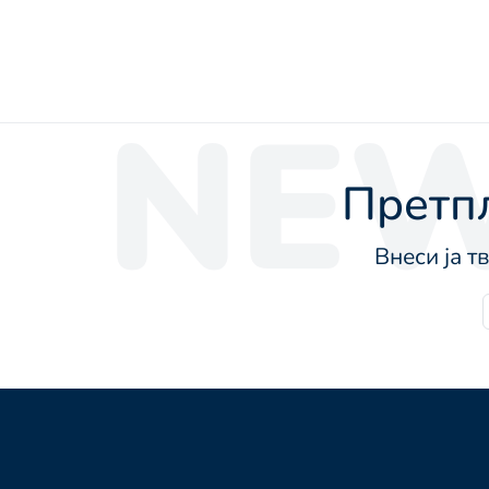
NEW
Претпл
Внеси ја т