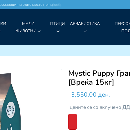
оизводи на едно место по најдобри цени!
ЧКИ
МАЛИ
ПТИЦИ
АКВАРИСТИКА
ПЕРСО
ЖИВОТНИ
ПО
Mystic Puppy Гра
[Вреќа 15кг]
3,550.00 ден.
цените се со вклучено Д