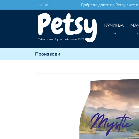
место по најдобри цени!
Добредојдовте во Petsy сите пр
КУЧИЊА
МА
Производи