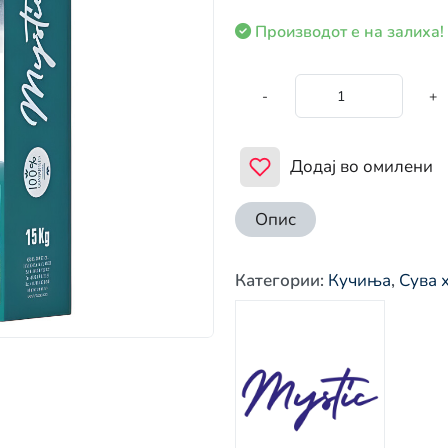
Производот е на залиха!
-
+
Додај во омилени
Опис
Категории
:
Кучиња
,
Сува 