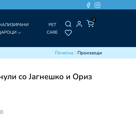
0
НАЛИЗИРАНИ
PET
ДАРОЦИ
CARE
Почетна
Производи
нули со Јагнешко и Ориз
ДВ