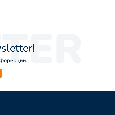
TER
letter!
информации.