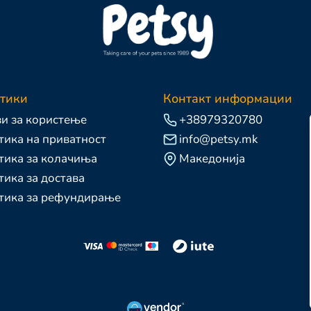
тики
Контакт информации
и за користење
+38979320780
ика на приватност
info@petsy.mk
тика за колачиња
Македонија
ика за достава
тика за рефундирање
Д
+