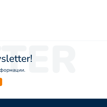
TER
letter!
информации.