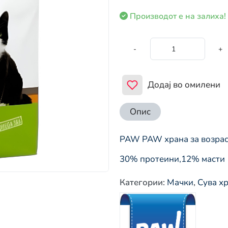
Производот е на залиха!
-
+
Додај во омилени
Опис
PAW PAW храна за возрас
30% протеини,12% масти
Категории
:
Мачки
,
Сува х