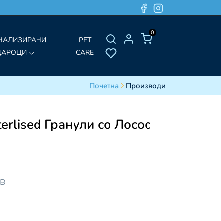
0
НАЛИЗИРАНИ
PET
ДАРОЦИ
CARE
Почетна
Производи
erlised Гранули со Лосос
ДВ