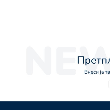
NEW
Претпл
Внеси ја т