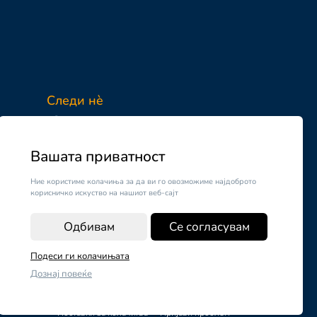
Следи нè
Facebook
Instagram
Вашата приватност
Ние користиме колачиња за да ви го овозможиме најдоброто
корисничко искуство на нашиот веб-сајт
Одбивам
Се согласувам
Подеси ги колачињата
Дознај повеќе
ОДАЈ ВО КОШНИЧКА
Поставки за колачиња
|
Пријави проблем