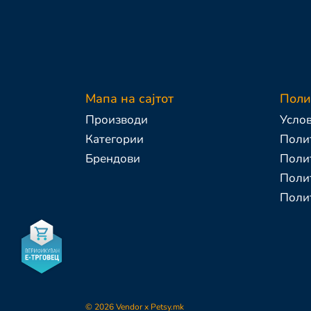
Мапа на сајтот
Поли
Производи
Услов
Категории
Полит
Брендови
Поли
Полит
Поли
-
©
2026
Vendor x
Petsy.mk