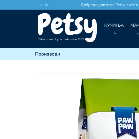
место по најдобри цени!
Добредојдовте во Petsy сите пр
КУЧИЊА
МА
Производи