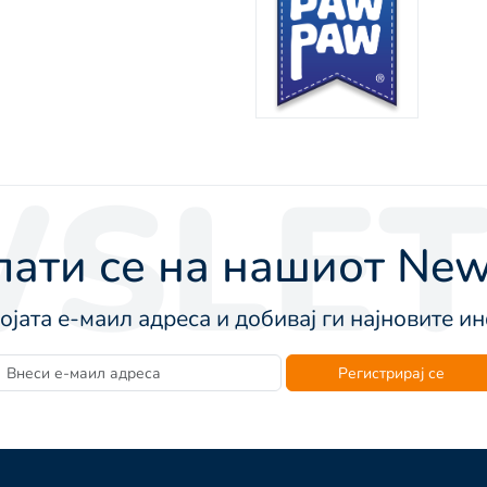
SLET
ати се на нашиот News
војата е-маил адреса и добивај ги најновите 
Регистрирај се