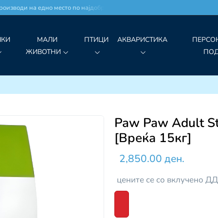
оизводи на едно место по најдобри цени!
ЧКИ
МАЛИ
ПТИЦИ
АКВАРИСТИКА
ПЕРСО
ЖИВОТНИ
ПО
Paw Paw Adult St
[Вреќа 15кг]
2,850.00 ден.
цените се со вклучено Д