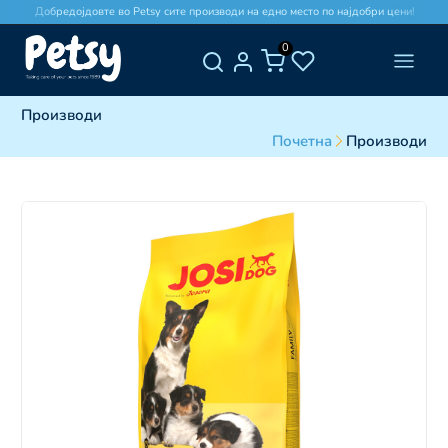
Добредојдовте во Petsy сите производи на едно место по најдобри цени!
0
Производи
Почетна
Производи