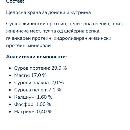
Состав:
Целосна храна за доилки и кутриња
Сушен живински протеин, цели зрна пченка, ориз,
живинска маст, пулпа од шеќерна репка,
пченкарен протеин, хидролизиран живински
протеин, минерали
Аналитички компоненти:
Суров протеин: 29,0 %
Масти: 17,0 %
Сурови влакна: 2,0 %
Сурова пепел: 7,1 %
Калциум: 1,60 %
Фосфор: 1,00 %
Натриум: 0,40 %