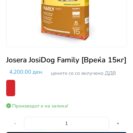
Josera JosiDog Family [Вреќа 15кг]
4,200.00 ден.
цените се со вклучено ДДВ
Производот е на залиха!
-
+