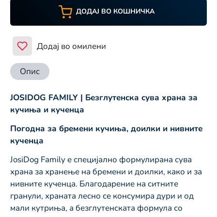
ДОДАЈ ВО КОШНИЧКА
Додај во омилени
Опис
JOSIDOG FAMILY | Безглутенска сува храна за
кучиња и кученца
Погодна за бремени кучиња, доилки и нивните
кученца
JosiDog Family е специјално формулирана сува
храна за хранење на бремени и доилки, како и за
нивните кученца. Благодарение на ситните
гранули, храната лесно се консумира дури и од
мали кутриња, а безглутенската формула со