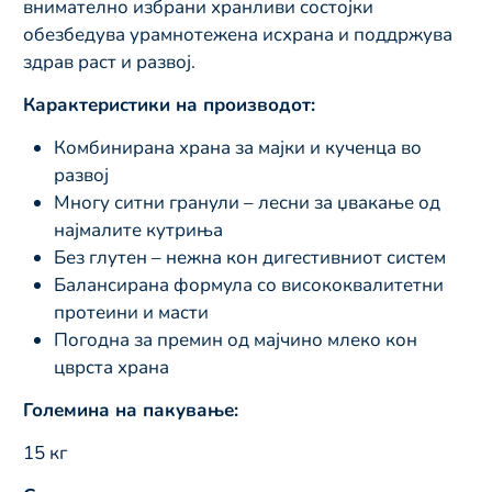
внимателно избрани хранливи состојки
обезбедува урамнотежена исхрана и поддржува
здрав раст и развој.
Карактеристики на производот:
Комбинирана храна за мајки и кученца во
развој
Многу ситни гранули – лесни за џвакање од
најмалите кутриња
Без глутен – нежна кон дигестивниот систем
Балансирана формула со висококвалитетни
протеини и масти
Погодна за премин од мајчино млеко кон
цврста храна
Големина на пакување:
15 кг