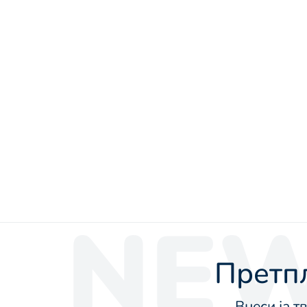
NEW
Претпл
Внеси ја т