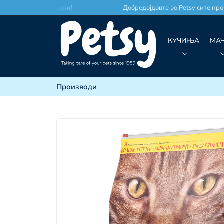
то по најдобри цени!
Добредојдовте во Petsy сите произв
КУЧИЊА
МА
Производи