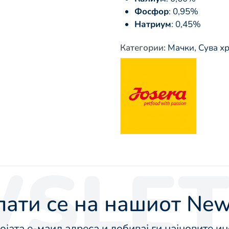
Фосфор
: 0,95%
Натриум
: 0,45%
Категории
:
Мачки
,
Сува х
SLET
ати се на нашиот News
војата е-маил адреса и добивај ги најновите 