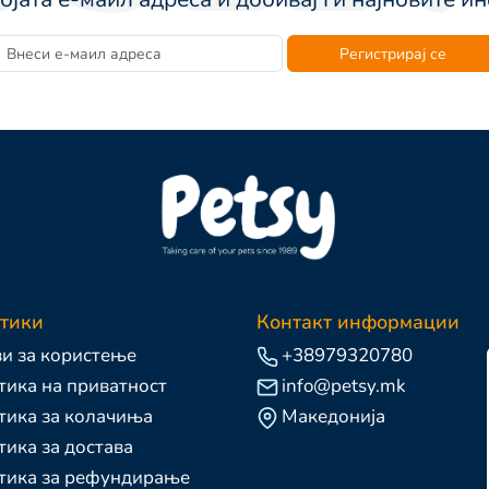
Регистрирај се
тики
Контакт информации
и за користење
+38979320780
ика на приватност
info@petsy.mk
тика за колачиња
Македонија
ика за достава
тика за рефундирање