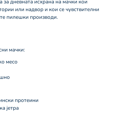
а за дневната исхрана на мачки кои
тории или надвор и кои се чувствителни
ните пилешки производи.
сни мачки:
ко месо
ашно
ински протеини
а јетра