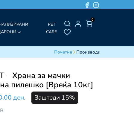
0
НАЛИЗИРАНИ
PET
ДАРОЦИ
CARE
Почетна
Производи
 – Храна за мачки
с на пилешко [Вреќа 10кг]
0.00 ден.
Заштеди 15%
ДВ