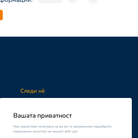
Следи нè
Facebook
Instagram
Вашата приватност
Ние користиме колачиња за да ви го овозможиме најдоброто
корисничко искуство на нашиот веб-сајт