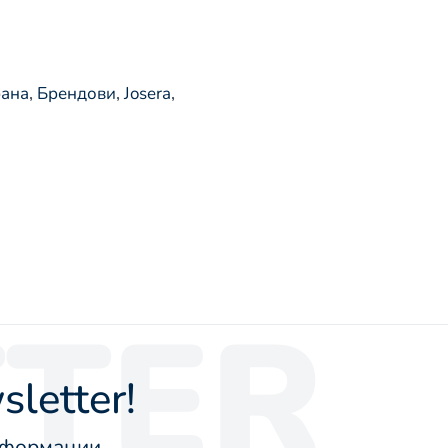
рана
,
Брендови
,
Josera
,
TER
letter!
информации.