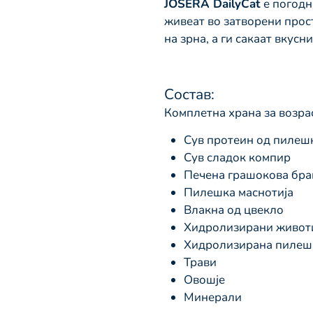
JOSERA DailyCat
е погодн
живеат во затворени прос
на зрна, а ги сакаат вкус
Состав:
Комплетна храна за возра
Сув протеин од пилеш
Сув сладок компир
Печена грашокова бр
Пилешка маснотија
Влакна од цвекло
Хидролизирани живот
Хидролизирана пилешк
Трави
Овошје
Минерали