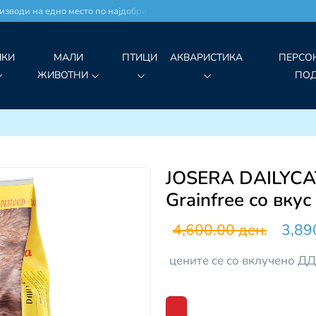
оди на едно место по најдобри цени!
ЧКИ
МАЛИ
ПТИЦИ
АКВАРИСТИКА
ПЕРСО
ЖИВОТНИ
ПО
JOSERA DAILYCAT
Grainfree со вку
4,600.00 ден.
3,89
цените се со вклучено Д