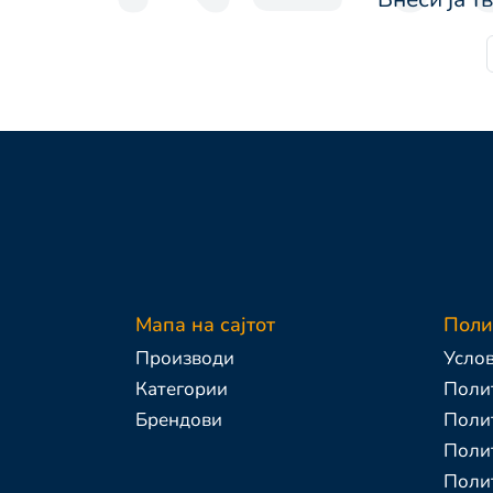
Мапа на сајтот
Поли
Производи
Услов
Категории
Полит
Брендови
Поли
Полит
Поли