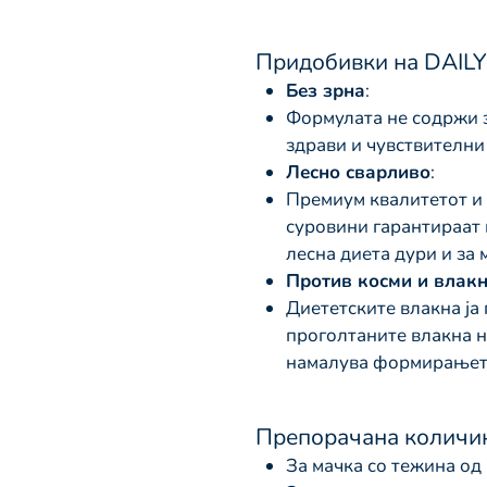
Придобивки на DAILY
Без зрна
:
Формулата не содржи з
здрави и чувствителни 
Лесно сварливо
:
Премиум квалитетот и
суровини гарантираат 
лесна диета дури и за 
Против косми и влак
Диететските влакна ја
проголтаните влакна ни
намалува формирањето
Препорачана количин
За мачка со тежина од