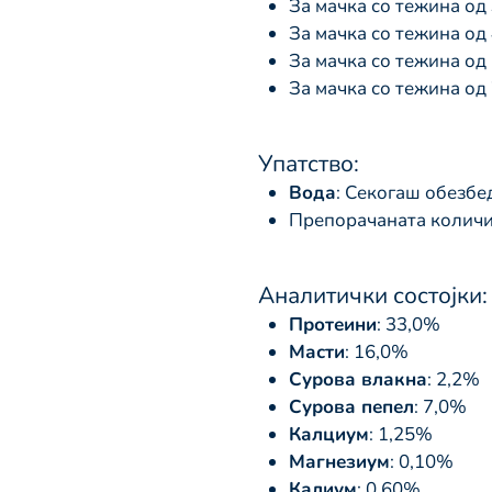
За мачка со тежина од
За мачка со тежина од
За мачка со тежина од
За мачка со тежина од
Упатство:
Вода
: Секогаш обезбе
Препорачаната количин
Аналитички состојки:
Протеини
: 33,0%
Масти
: 16,0%
Сурова влакна
: 2,2%
Сурова пепел
: 7,0%
Калциум
: 1,25%
Магнезиум
: 0,10%
Калиум
: 0,60%