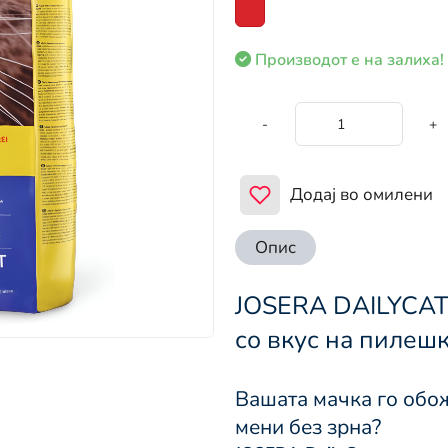
Производот е на залиха!
-
+
Додај во омилени
Опис
JOSERA DAILYCAT 
со вкус на пилеш
Вашата мачка го обо
мени без зрна?