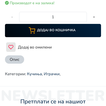
Производот е на залиха!
-
+
ДОДАЈ ВО КОШНИЧКА
Додај во омилени
Опис
Категории
:
Кучиња
,
Играчки
,
NEWSLETTER
Претплати се на нашиот