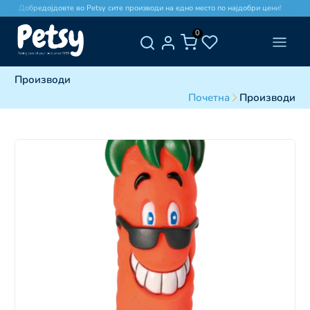
Добредојдовте во Petsy сите производи на едно место по најдобри цени!
0
Производи
Почетна
Производи