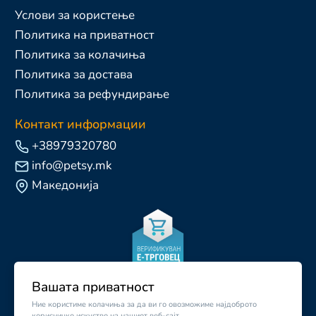
Услови за користење
Политика на приватност
Политика за колачиња
Политика за достава
Политика за рефундирање
Контакт информации
+38979320780
info@petsy.mk
Македонија
Вашата приватност
Ние користиме колачиња за да ви го овозможиме најдоброто
корисничко искуство на нашиот веб-сајт