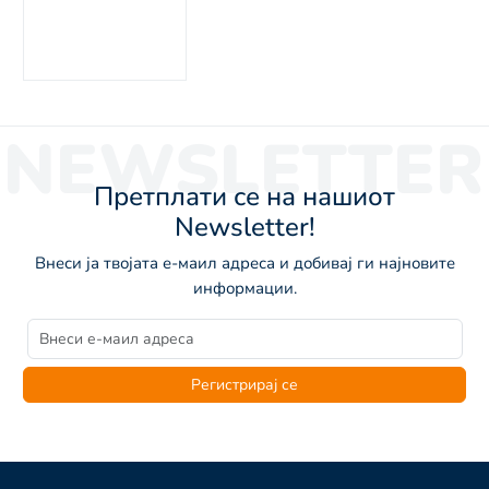
NEWSLETTER
Претплати се на нашиот
Newsletter!
Внеси ја твојата е-маил адреса и добивај ги најновите
информации.
Регистрирај се