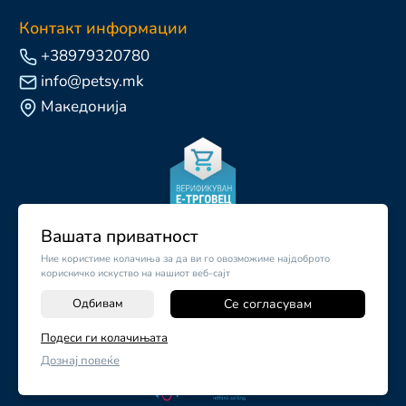
Контакт информации
+38979320780
info@petsy.mk
Македонија
Вашата приватност
Ние користиме колачиња за да ви го овозможиме најдоброто
корисничко искуство на нашиот веб-сајт
Одбивам
Се согласувам
-
+
Подеси ги колачињата
©
2026
Vendor x
Petsy.mk
Дознај повеќе
ДОДАЈ ВО КОШНИЧКА
Поставки за колачиња
|
Пријави проблем