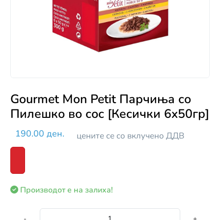
Gourmet Mon Petit Парчиња со
Пилешко во сос [Кесички 6x50гр]
190.00 ден.
цените се со вклучено ДДВ
Производот е на залиха!
-
+