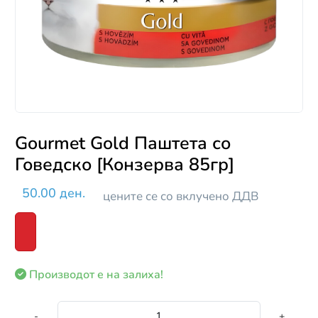
Gourmet Gold Паштета со
Говедско [Конзерва 85гр]
50.00 ден.
цените се со вклучено ДДВ
Производот е на залиха!
-
+