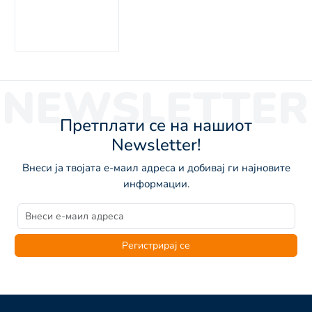
NEWSLETTER
Претплати се на нашиот
Newsletter!
Внеси ја твојата е-маил адреса и добивај ги најновите
информации.
Регистрирај се