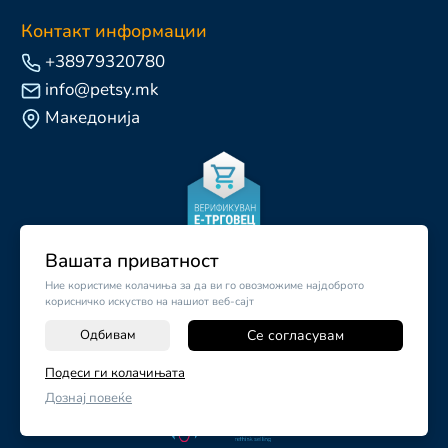
Контакт информации
+38979320780
info@petsy.mk
Македонија
Вашата приватност
Ние користиме колачиња за да ви го овозможиме најдоброто
корисничко искуство на нашиот веб-сајт
Одбивам
Се согласувам
-
+
Подеси ги колачињата
©
2026
Vendor x
Petsy.mk
Дознај повеќе
ДОДАЈ ВО КОШНИЧКА
Поставки за колачиња
|
Пријави проблем