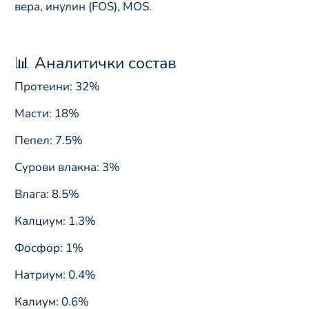
вера, инулин (FOS), MOS.
📊 Аналитички состав
Протеини: 32%
Масти: 18%
Пепел: 7.5%
Сурови влакна: 3%
Влага: 8.5%
Калциум: 1.3%
Фосфор: 1%
Натриум: 0.4%
Калиум: 0.6%