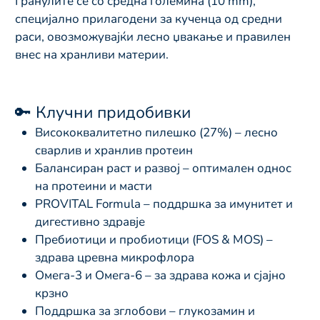
Гранулите се со средна големина (10 mm),
специјално прилагодени за кученца од средни
раси, овозможувајќи лесно џвакање и правилен
внес на хранливи материи.
🔑 Клучни придобивки
Висококвалитетно пилешко (27%) – лесно
сварлив и хранлив протеин
Балансиран раст и развој – оптимален однос
на протеини и масти
PROVITAL Formula – поддршка за имунитет и
дигестивно здравје
Пребиотици и пробиотици (FOS & MOS) –
здрава цревна микрофлора
Омега-3 и Омега-6 – за здрава кожа и сјајно
крзно
Поддршка за зглобови – глукозамин и