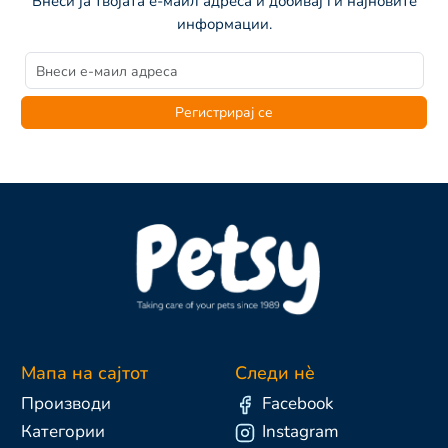
Внеси ја твојата е-маил адреса и добивај ги најновите
информации.
Регистрирај се
Мапа на сајтот
Следи нè
Производи
Facebook
Категории
Instagram