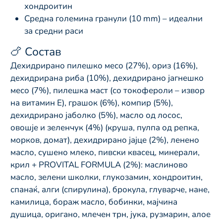
хондроитин
Средна големина гранули (10 mm) – идеални
за средни раси
🍗 Состав
Дехидрирано пилешко месо (27%), ориз (16%),
дехидрирана риба (10%), дехидрирано јагнешко
месо (7%), пилешка маст (со токофероли – извор
на витамин Е), грашок (6%), компир (5%),
дехидрирано јаболко (5%), масло од лосос,
овошје и зеленчук (4%) (круша, пулпа од репка,
морков, домат), дехидрирано јајце (2%), ленено
масло, сушено млеко, пивски квасец, минерали,
крил + PROVITAL FORMULA (2%): маслиново
масло, зелени школки, глукозамин, хондроитин,
спанаќ, алги (спирулина), брокула, глуварче, нане,
камилица, бораж масло, бобинки, мајчина
душица, оригано, млечен трн, јука, рузмарин, алое