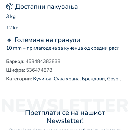
📦 Достапни пакувања
3 kg
12 kg
🔸 Големина на гранули
10 mm – прилагодена за кученца од средни раси
Баркод
:
458484383838
Шифра
:
536474878
Категории
:
Кучиња
,
Сува храна
,
Брендови
,
Gosbi
,
NEWSLETTER
Претплати се на нашиот
Newsletter!