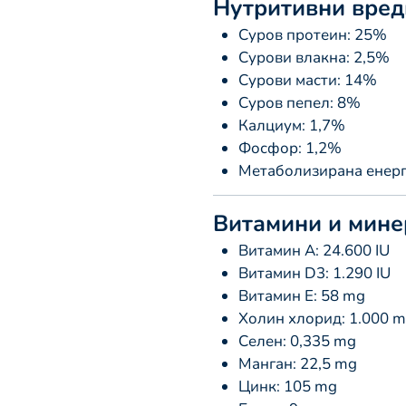
Нутритивни вред
Суров протеин: 25%
Сурови влакна: 2,5%
Сурови масти: 14%
Суров пепел: 8%
Калциум: 1,7%
Фосфор: 1,2%
Метаболизирана енерги
Витамини и мине
Витамин А: 24.600 IU
Витамин D3: 1.290 IU
Витамин Е: 58 mg
Холин хлорид: 1.000 
Селен: 0,335 mg
Манган: 22,5 mg
Цинк: 105 mg