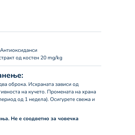
Антиоксиданси
тракт од костен 20 mg/kg
анење:
два оброка. Исхраната зависи од
тивноста на кучето. Промената на храна
период од 1 недела). Осигурете свежа и
.
ња. Не е соодветно за човечка