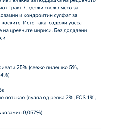
рливи влакна за поддршка на редовното
от тракт. Содржи свежо месо за
козамин и хондроитин сулфат за
коските. Исто така, содржи yucca
е на цревните мириси. Без додадени
си.
ривати 25% (свежо пилешко 5%,
04%)
ба
о потекло (пулпа од репка 2%, FOS 1%,
укозамин 0,057%)