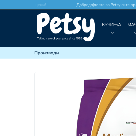
сто по најдобри цени!
Добредојдовте во Petsy сите произ
КУЧИЊА
МА
Производи