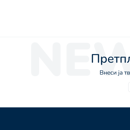
NEW
Претпл
Внеси ја т