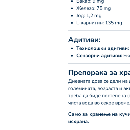
Бакар: 9 mg
Железо: 75 mg
Јод: 1,2 mg
L-карнитин: 135 mg
Адитиви:
Технолошки адитиви:
Сензорни адитиви:
Екс
Препорака за хр
Дневната доза се дели на 
големината, возраста и ак
треба да биде постепена (
чиста вода во секое време
Само за хранење на кучи
исхрана.