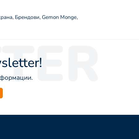
храна
,
Брендови
,
Gemon Monge
,
TER
letter!
информации.