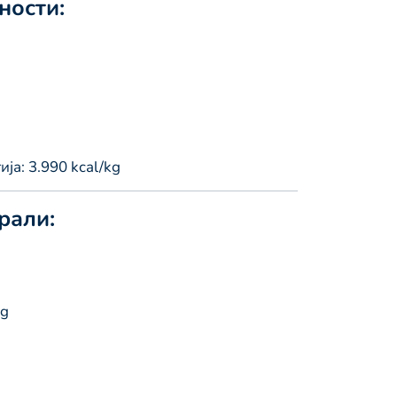
ности:
ја: 3.990 kcal/kg
рали:
mg