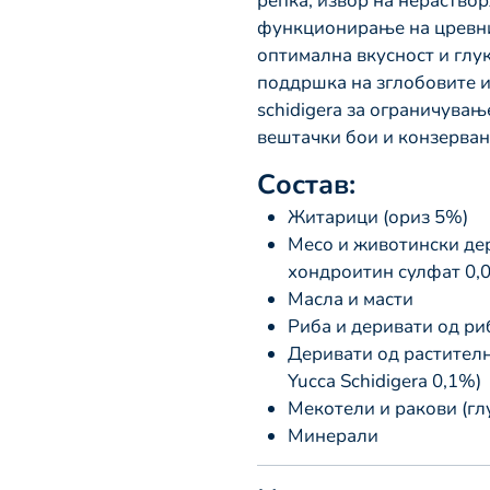
репка, извор на нераство
функционирање на цревни
оптимална вкусност и глу
поддршка на зглобовите и 
schidigera за ограничувањ
вештачки бои и конзерван
Состав:
Житарици (ориз 5%)
Месо и животински де
хондроитин сулфат 0,
Масла и масти
Риба и деривати од ри
Деривати од растителн
Yucca Schidigera 0,1%)
Мекотели и ракови (гл
Минерали