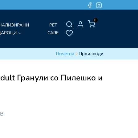
0
НАЛИЗИРАНИ
PET
ДАРОЦИ
CARE
Почетна
Производи
ult Гранули со Пилешко и
]
ДВ