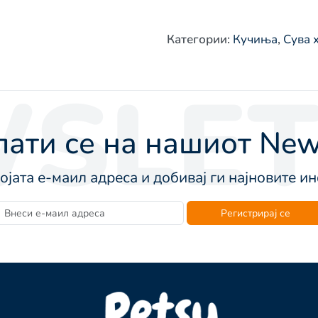
Категории
:
Кучиња
,
Сува 
SLET
ати се на нашиот News
војата е-маил адреса и добивај ги најновите 
Регистрирај се