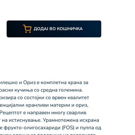
ДОДАЈ ВО КОШНИЧКА
илешко и Ориз е комплетна храна за
асни кучиња со средна големина.
изира со состојки со врвен квалитет
сенцијални хранливи материи и ориз,
 Рецептот е направен многу сварлив
 на истиснување. Урамнотежена исхрана
се фрукто-олигосахариди (FOS) и пулпа од