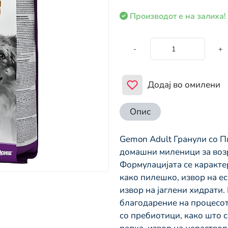
Производот е на залиха!
-
+
Додај во омилени
Опис
Gemon Adult Гранули со П
домашни миленици за возр
Формулацијата се карактер
како пилешко, извор на е
извор на јаглени хидрати.
благодарение на процесот
со пребиотици, како што 