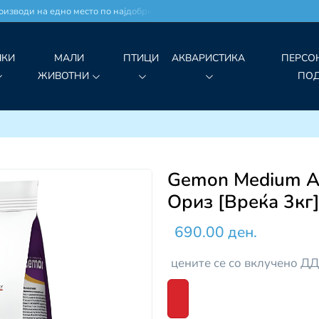
води на едно место по најдобри цени!
ЧКИ
МАЛИ
ПТИЦИ
АКВАРИСТИКА
ПЕРСО
ЖИВОТНИ
ПО
Gemon Medium Ad
Ориз [Вреќа 3кг
690.00 ден.
цените се со вклучено Д