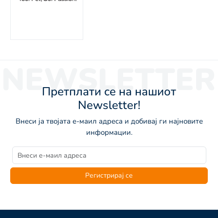
NEWSLETTER
Претплати се на нашиот
Newsletter!
Внеси ја твојата е-маил адреса и добивај ги најновите
информации.
Регистрирај се