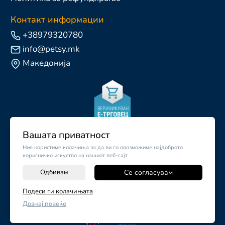
Контакт информации
+38979320780
info@petsy.mk
Македонија
Вашата приватност
Ние користиме колачиња за да ви го овозможиме најдоброто
корисничко искуство на нашиот веб-сајт
Одбивам
Се согласувам
Подеси ги колачињата
©
2026
Vendor x
Petsy.mk
Дознај повеќе
Поставки за колачиња
|
Пријави проблем