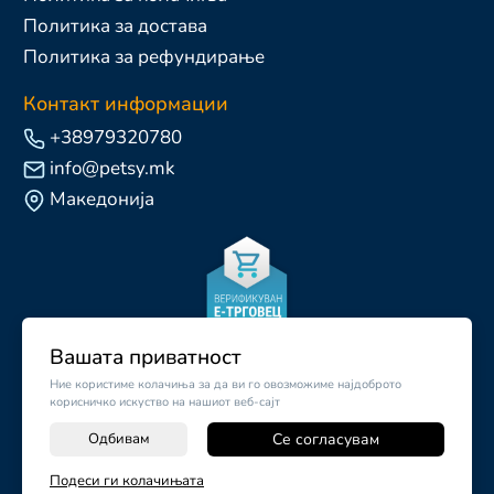
Политика за достава
Политика за рефундирање
Контакт информации
+38979320780
info@petsy.mk
Македонија
Вашата приватност
Ние користиме колачиња за да ви го овозможиме најдоброто
корисничко искуство на нашиот веб-сајт
Одбивам
Се согласувам
-
+
Подеси ги колачињата
©
2026
Vendor x
Petsy.mk