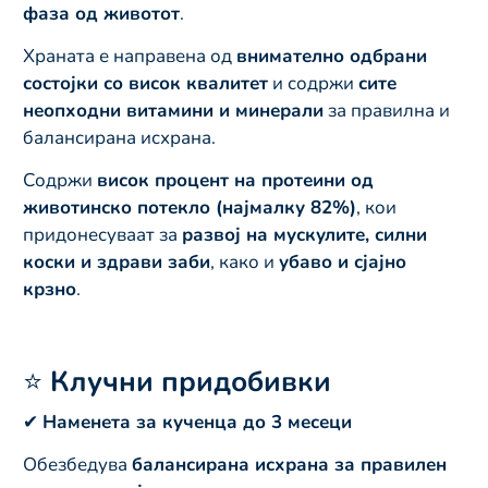
фаза од животот
.
Храната е направена од
внимателно одбрани
состојки со висок квалитет
и содржи
сите
неопходни витамини и минерали
за правилна и
балансирана исхрана.
Содржи
висок процент на протеини од
животинско потекло (најмалку 82%)
, кои
придонесуваат за
развој на мускулите, силни
коски и здрави заби
, како и
убаво и сјајно
крзно
.
⭐
Клучни придобивки
✔
Наменета за кученца до 3 месеци
Обезбедува
балансирана исхрана за правилен