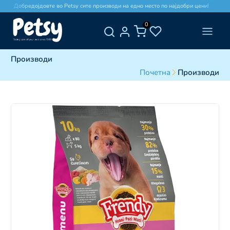
Добредојдовте во Petsy сите производи на едно место по најдобри цени!
0
Производи
Почетна
Производи