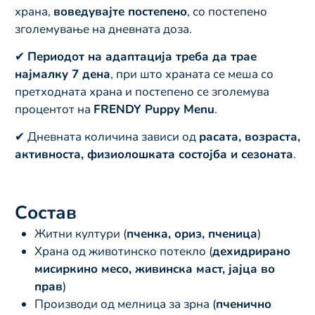
храна,
воведувајте постепено
, со постепено
зголемување на дневната доза.
✔
Периодот на адаптација треба да трае
најмалку 7 дена
, при што храната се меша со
претходната храна и постепено се зголемува
процентот на
FRENDY Puppy Menu
.
✔ Дневната количина зависи од
расата, возраста,
активноста, физиолошката состојба и сезоната
.
Состав
Житни култури (
пченка, ориз, пченица
)
Храна од животинско потекло (
дехидрирано
мисиркино месо, живинска маст, јајца во
прав
)
Производи од мелница за зрна (
пченично