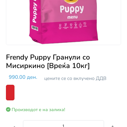
Frendy Puppy Гранули со
Мисиркино [Вреќа 10кг]
990.00 ден.
цените се со вклучено ДДВ
Производот е на залиха!
-
+