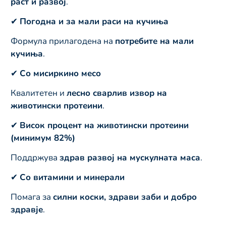
раст и развој
.
✔
Погодна и за мали раси на кучиња
Формула прилагодена на
потребите на мали
кучиња
.
✔
Со мисиркино месо
Квалитетен и
лесно сварлив извор на
животински протеини
.
✔
Висок процент на животински протеини
(минимум 82%)
Поддржува
здрав развој на мускулната маса
.
✔
Со витамини и минерали
Помага за
силни коски, здрави заби и добро
здравје
.