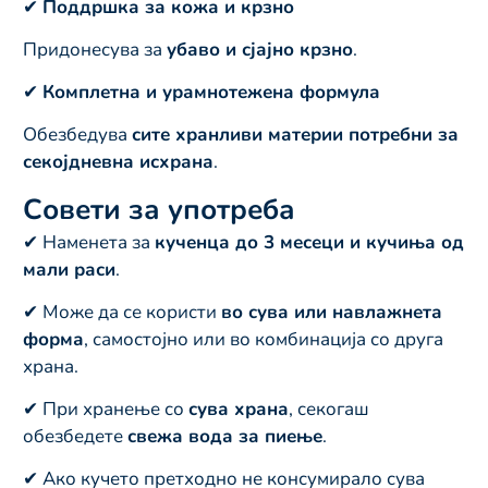
✔
Поддршка за кожа и крзно
Придонесува за
убаво и сјајно крзно
.
✔
Комплетна и урамнотежена формула
Обезбедува
сите хранливи материи потребни за
секојдневна исхрана
.
Совети за употреба
✔ Наменета за
кученца до 3 месеци и кучиња од
мали раси
.
✔ Може да се користи
во сува или навлажнета
форма
, самостојно или во комбинација со друга
храна.
✔ При хранење со
сува храна
, секогаш
обезбедете
свежа вода за пиење
.
✔ Ако кучето претходно не консумирало сува