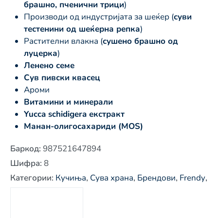
брашно, пченични трици
)
Производи од индустријата за шеќер (
суви
тестенини од шеќерна репка
)
Растителни влакна (
сушено брашно од
луцерка
)
Ленено семе
Сув пивски квасец
Ароми
Витамини и минерали
Yucca schidigera екстракт
Манан-олигосахариди (MOS)
Баркод
:
987521647894
Шифра
:
8
Категории
:
Кучиња
,
Сува храна
,
Брендови
,
Frendy
,