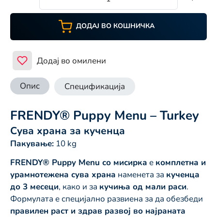
ДОДАЈ ВО КОШНИЧКА
Додај во омилени
Опис
Спецификација
FRENDY® Puppy Menu – Turkey
Сува храна за кученца
Пакување:
10 kg
FRENDY® Puppy Menu со мисирка
е
комплетна и
урамнотежена сува храна
наменета за
кученца
до 3 месеци
, како и за
кучиња од мали раси
.
Формулата е специјално развиена за да обезбеди
правилен раст и здрав развој во најраната