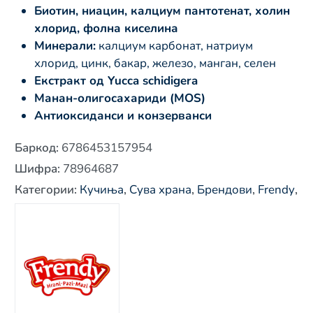
Биотин, ниацин, калциум пантотенат, холин
хлорид, фолна киселина
Минерали:
калциум карбонат, натриум
хлорид, цинк, бакар, железо, манган, селен
Екстракт од Yucca schidigera
Манан-олигосахариди (MOS)
Антиоксиданси и конзерванси
Баркод
:
6786453157954
Шифра
:
78964687
Категории
:
Кучиња
,
Сува храна
,
Брендови
,
Frendy
,