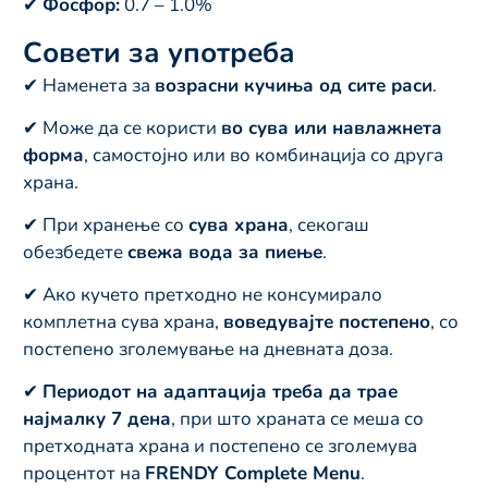
✔
Фосфор:
0.7 – 1.0%
Совети за употреба
✔ Наменета за
возрасни кучиња од сите раси
.
✔ Може да се користи
во сува или навлажнета
форма
, самостојно или во комбинација со друга
храна.
✔ При хранење со
сува храна
, секогаш
обезбедете
свежа вода за пиење
.
✔ Ако кучето претходно не консумирало
комплетна сува храна,
воведувајте постепено
, со
постепено зголемување на дневната доза.
✔
Периодот на адаптација треба да трае
најмалку 7 дена
, при што храната се меша со
претходната храна и постепено се зголемува
процентот на
FRENDY Complete Menu
.