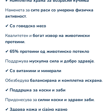
✔
Комплетна храна за возрасни кучиња
Наменета за
сите раси со умерена физичка
активност
.
✔
Со говедско месо
Квалитетен и
богат извор на животински
протеини
.
✔
65% протеини од животинско потекло
Поддржува
мускулна сила и добро здравје
.
✔
Со витамини и минерали
Обезбедува
балансирана и комплетна исхрана
.
✔
Поддршка за коски и заби
Придонесува за
силни коски и здрави заби
.
✔
Здрава кожа и сјајно крзно