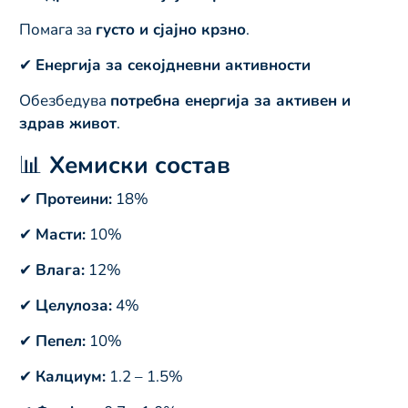
Помага за
густо и сјајно крзно
.
✔
Енергија за секојдневни активности
Обезбедува
потребна енергија за активен и
здрав живот
.
📊
Хемиски состав
✔
Протеини:
18%
✔
Масти:
10%
✔
Влага:
12%
✔
Целулоза:
4%
✔
Пепел:
10%
✔
Калциум:
1.2 – 1.5%