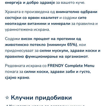
енергија и добро здравје
за вашето куче.
Храната е произведена од
внимателно одбрани
состојки со врвен квалитет
и содржи
сите
неопходни витамини и минерали
за правилна и
урамнотежена исхрана.
Содржи
висок процент на протеини од
животинско потекло (минимум 65%)
, кои
придонесуваат за
силни мускули, здрави коски и
правилно функционирање на организмот
.
Редовната исхрана со
FRENDY Complete Menu
помага за
силни коски, здрави заби и густо,
сјајно крзно
.
⭐
Клучни придобивки