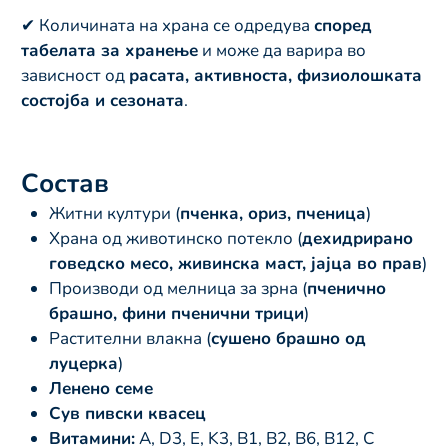
✔ Количината на храна се одредува
според
табелата за хранење
и може да варира во
зависност од
расата, активноста, физиолошката
состојба и сезоната
.
Состав
Житни култури (
пченка, ориз, пченица
)
Храна од животинско потекло (
дехидрирано
говедско месо, живинска маст, јајца во прав
)
Производи од мелница за зрна (
пченично
брашно, фини пченични трици
)
Растителни влакна (
сушено брашно од
луцерка
)
Ленено семе
Сув пивски квасец
Витамини:
A, D3, E, K3, B1, B2, B6, B12, C