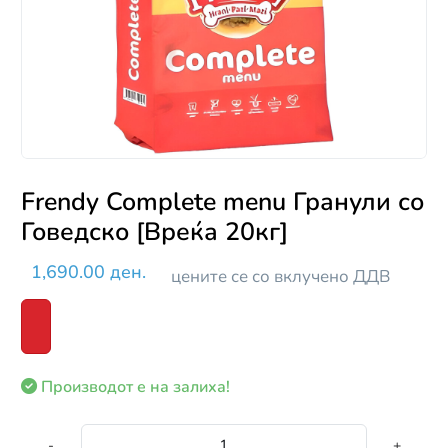
Frendy Complete menu Гранули со
Говедско [Вреќа 20кг]
1,690.00 ден.
цените се со вклучено ДДВ
Производот е на залиха!
-
+