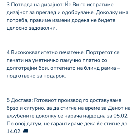
3 Потврда на дизајнот: Ќе Ви го испратиме
дизајнот за преглед и одобрување. Доколку има
потреба, правиме измени додека не бидете
целосно задоволни.
4️ Висококвалитетно печатење: Портретот се
печати на уметничко памучно платно со
долготрајни бои, оптегнато на блинд рамка –
подготвено за подарок.
5️ Достава: Готовиот производ го доставуваме
брзо и сигурно, за да стигне на време за Денот на
вљубените доколку се нарача најдоцна за 05.02.
По овој датум, не гарантираме дека ќе стигне до
14.02. 🚚