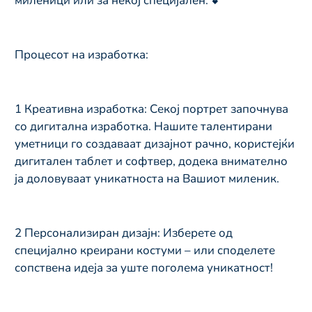
миленици или за некој специјален. 💕
Процесот на изработка:
1️ Креативна изработка: Секој портрет започнува
со дигитална изработка. Нашите талентирани
уметници го создаваат дизајнот рачно, користејќи
дигитален таблет и софтвер, додека внимателно
ја доловуваат уникатноста на Вашиот миленик.
2️ Персонализиран дизајн: Изберете од
специјално креирани костуми – или споделете
сопствена идеја за уште поголема уникатност!