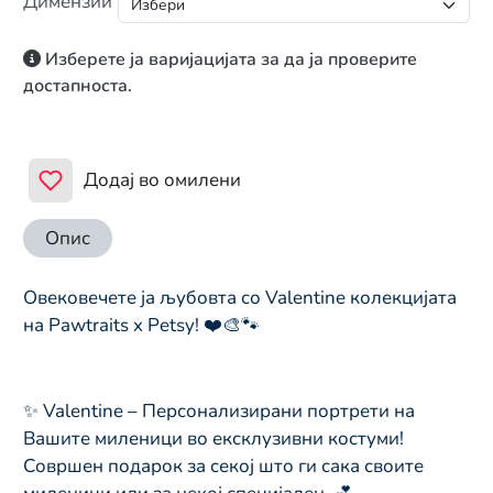
Димензии
Изберете ја варијацијата за да ја проверите
достапноста.
Додај во омилени
Опис
Овековечете ја љубовта со Valentine колекцијата
на Pawtraits x Petsy! ❤️🎨🐾
✨ Valentine – Персонализирани портрети на
Вашите миленици во ексклузивни костуми!
Совршен подарок за секој што ги сака своите