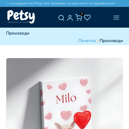
Добредојдовте во Petsy сите производи на едно место по најдобри цени!
Д
0
Производи
Почетна
Производи