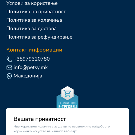
Услови за користење
Политика на приватност
Политика за колачиња
Политика за достава
Политика за рефундирање
Контакт информации
+38979320780
info@petsy.mk
Македонија
Вашата приватност
Ние користиме колачиња за да ви го овозможиме најдоброто
корисничко искуство на нашиот веб-сајт