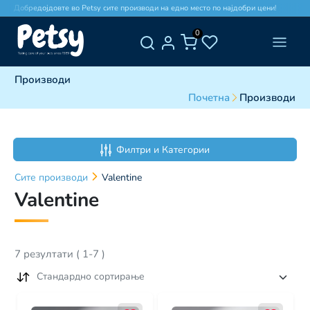
Добредојдовте во Petsy сите производи на едно место по најдобри цени!
Д
0
Производи
Почетна
Производи
Филтри и Категории
Сите
производи
Valentine
Valentine
7
резултати
(
1
-
7
)
Стандардно сортирање