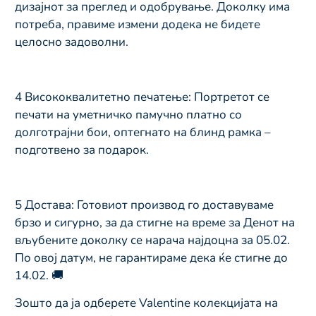
дизајнот за преглед и одобрување. Доколку има
потреба, правиме измени додека не бидете
целосно задоволни.
4️ Висококвалитетно печатење: Портретот се
печати на уметничко памучно платно со
долготрајни бои, оптегнато на блинд рамка –
подготвено за подарок.
5️ Достава: Готовиот производ го доставуваме
брзо и сигурно, за да стигне на време за Денот на
вљубените доколку се нарача најдоцна за 05.02.
По овој датум, не гарантираме дека ќе стигне до
14.02. 🚚
Зошто да ја одберете Valentine колекцијата на