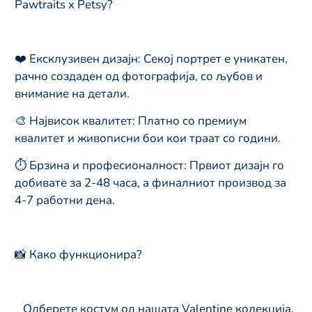
Pawtraits x Petsy?
❤️ Ексклузивен дизајн: Секој портрет е уникатен,
рачно создаден од фотографија, со љубов и
внимание на детали.
🎨 Највисок квалитет: Платно со премиум
квалитет и живописни бои кои траат со години.
⏱ Брзина и професионалност: Првиот дизајн го
добивате за 2-48 часа, а финалниот производ за
4-7 работни дена.
📸 Како функционира?
Одберете костум од нашата Valentine колекција.