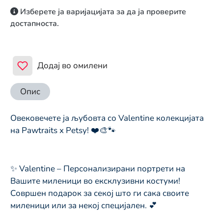
Изберете ја варијацијата за да ја проверите
достапноста.
Додај во омилени
Опис
Овековечете ја љубовта со Valentine колекцијата
на Pawtraits x Petsy! ❤️🎨🐾
✨ Valentine – Персонализирани портрети на
Вашите миленици во ексклузивни костуми!
Совршен подарок за секој што ги сака своите
миленици или за некој специјален. 💕