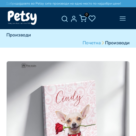
Добредојдовте во Petsy сите производи на едно место по најдобри цени!
До
0
Производи
Почетна
Производи