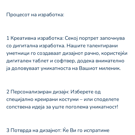
Процесот на изработка:
1️ Креативна изработка: Секој портрет започнува
со дигитална изработка. Нашите талентирани
уметници го создаваат дизајнот рачно, користејќи
дигитален таблет и софтвер, додека внимателно
ја доловуваат уникатноста на Вашиот миленик.
2️ Персонализиран дизајн: Изберете од
специјално креирани костуми – или споделете
сопствена идеја за уште поголема уникатност!
3 Потврда на дизајнот: Ќе Ви го испратиме