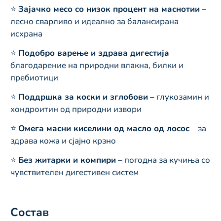
⭐
Зајачко месо со низок процент на маснотии
–
лесно сварливо и идеално за балансирана
исхрана
⭐
Подобро варење и здрава дигестија
благодарение на природни влакна, билки и
пребиотици
⭐
Поддршка за коски и зглобови
– глукозамин и
хондроитин од природни извори
⭐
Омега масни киселини од масло од лосос
– за
здрава кожа и сјајно крзно
⭐
Без житарки и компири
– погодна за кучиња со
чувствителен дигестивен систем
Состав