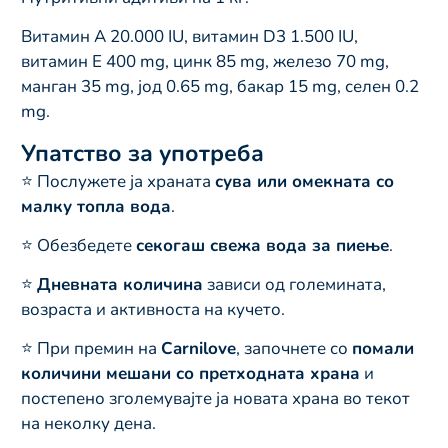
Витамин A 20.000 IU, витамин D3 1.500 IU,
витамин E 400 mg, цинк 85 mg, железо 70 mg,
манган 35 mg, јод 0.65 mg, бакар 15 mg, селен 0.2
mg.
Упатство за употреба
⭐ Послужете ја храната
сува или омекната со
малку топла вода
.
⭐ Обезбедете
секогаш свежа вода за пиење
.
⭐
Дневната количина
зависи од големината,
возраста и активноста на кучето.
⭐ При премин на
Carnilove
, започнете со
помали
количини мешани со претходната храна
и
постепено зголемувајте ја новата храна во текот
на неколку дена.