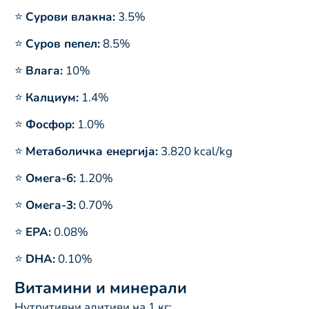
⭐
Сурови влакна:
3.5%
⭐
Суров пепел:
8.5%
⭐
Влага:
10%
⭐
Калциум:
1.4%
⭐
Фосфор:
1.0%
⭐
Метаболичка енергија:
3.820 kcal/kg
⭐
Омега-6:
1.20%
⭐
Омега-3:
0.70%
⭐
EPA:
0.08%
⭐
DHA:
0.10%
Витамини и минерали
Нутритивни адитиви на 1 кг: