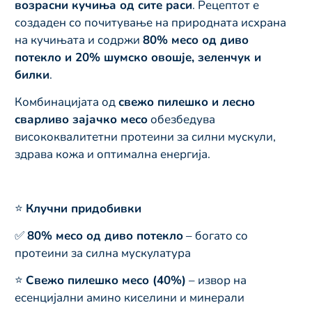
возрасни кучиња од сите раси
. Рецептот е
создаден со почитување на природната исхрана
на кучињата и содржи
80% месо од диво
потекло и 20% шумско овошје, зеленчук и
билки
.
Комбинацијата од
свежо пилешко и лесно
сварливо зајачко месо
обезбедува
висококвалитетни протеини за силни мускули,
здрава кожа и оптимална енергија.
⭐
Клучни придобивки
✅
80% месо од диво потекло
– богато со
протеини за силна мускулатура
⭐
Свежо пилешко месо (40%)
– извор на
есенцијални амино киселини и минерали