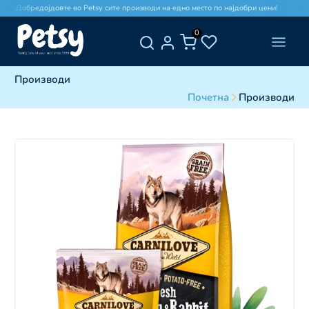
Добредојдовте во Petsy сите производи на едно место по најдобри цени!
0
Производи
Почетна
Производи