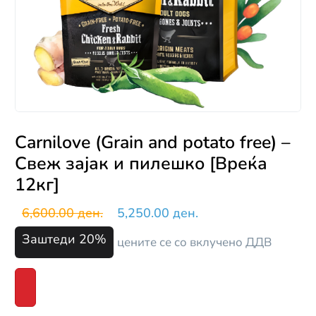
Carnilove (Grain and potato free) –
Свеж зајак и пилешко [Вреќа
12кг]
6,600.00 ден.
5,250.00 ден.
Заштеди 20%
цените се со вклучено ДДВ