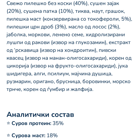
Свежо пилешко без коски (40%), сушен зајак
(20%), сушена патка (10%), тиква, наут, грашок,
пилешка маст (конзервирана со токофероли, 5%),
пилешки црн дроб (3%), масло од лосос (2%),
јаболка, моркови, ленено семе, хидролизирани
лушпи од ракови (извор на глукозамин), екстракт
од ‘рскавица (извор на хондроитин), пивски
квасец (извор на манан-олигосахариди), корен од
цикорија (извор на фрукто-олигосахариди), јука
шидигера, алги, псилиум, мајчина душица,
рузмарин, оригано, брусница, боровинки, морско
трнче, корен од ѓумбир и жалфија.
Аналитички состав
⭐
Суров протеин:
35%
⭐
Сурова маст:
18%