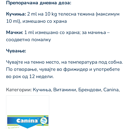
Препорачана дневна доза:
Кучиња:
2 ml на 10 kg телесна тежина (максимум
10 ml), измешано со храна
Мачки:
1 ml измешано со храна; за мачиња –
соодветно помалку
Чување:
Чувајте на темно место, на температура под собна.
По отворање, чувајте во фрижидер и употребете
во рок од 12 недели.
Категории
:
Кучиња
,
Витамини
,
Брендови
,
Canina
,