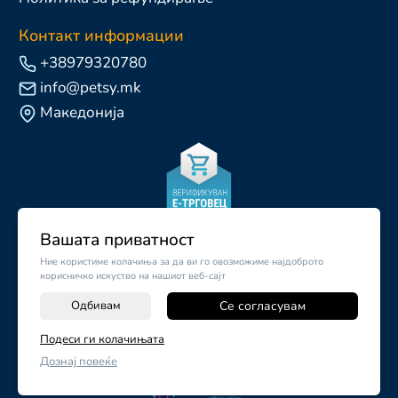
Контакт информации
+38979320780
info@petsy.mk
Македонија
Вашата приватност
Ние користиме колачиња за да ви го овозможиме најдоброто
корисничко искуство на нашиот веб-сајт
Одбивам
Се согласувам
-
+
Подеси ги колачињата
©
2026
Vendor x
Petsy.mk
Дознај повеќе
ДОДАЈ ВО КОШНИЧКА
Поставки за колачиња
|
Пријави проблем