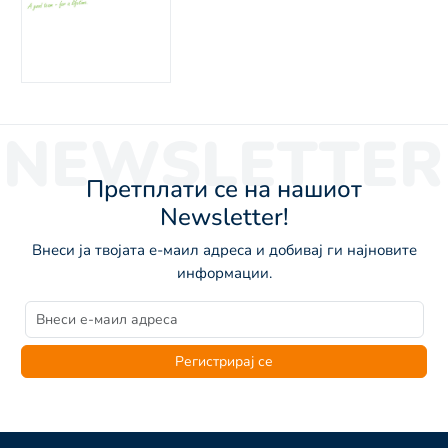
NEWSLETTER
Претплати се на нашиот
Newsletter!
Внеси ја твојата е-маил адреса и добивај ги најновите
информации.
Регистрирај се