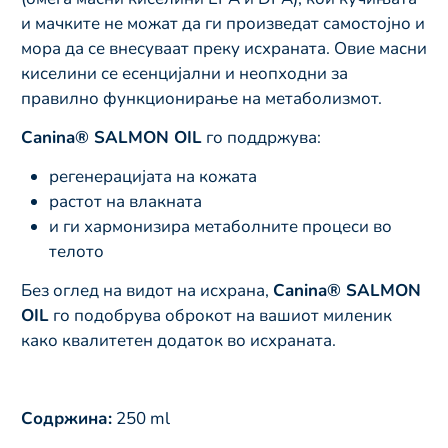
и мачките не можат да ги произведат самостојно и
мора да се внесуваат преку исхраната. Овие масни
киселини се есенцијални и неопходни за
правилно функционирање на метаболизмот.
Canina® SALMON OIL
го поддржува:
регенерацијата на кожата
растот на влакната
и ги хармонизира метаболните процеси во
телото
Без оглед на видот на исхрана,
Canina® SALMON
OIL
го подобрува оброкот на вашиот миленик
како квалитетен додаток во исхраната.
Содржина:
250 ml