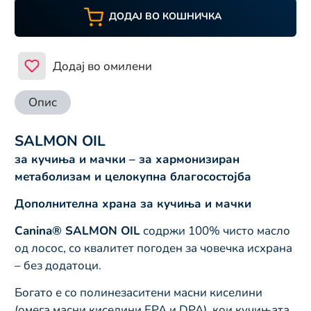
ДОДАЈ ВО КОШНИЧКА
Додај во омилени
Опис
SALMON OIL
за кучиња и мачки – за хармонизиран
метаболизам и целокупна благосостојба
Дополнителна храна за кучиња и мачки
Canina® SALMON OIL
содржи 100% чисто масло
од лосос, со квалитет погоден за човечка исхрана
– без додатоци.
Богато е со полинезаситени масни киселини
(омега масни киселини EPA и DPA), кои кучињата