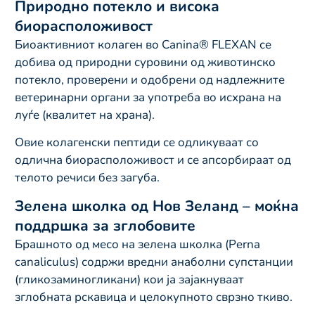
Природно потекло и висока
биорасположивост
Биоактивниот колаген во Canina® FLEXAN се
добива од природни суровини од животинско
потекло, проверени и одобрени од надлежните
ветеринарни органи за употреба во исхрана на
луѓе (квалитет на храна).
Овие колагенски пептиди се одликуваат со
одлична биорасположивост и се апсорбираат од
телото речиси без загуба.
Зелена школка од Нов Зеланд – моќна
поддршка за зглобовите
Брашното од месо на зелена школка (Perna
canaliculus) содржи вредни анаболни супстанции
(гликозаминогликани) кои ја зајакнуваат
зглобната рскавица и целокупното сврзно ткиво.