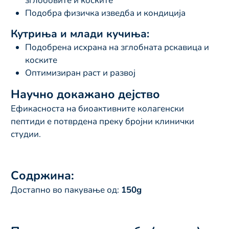
зглобовите и коските
Подобра физичка изведба и кондиција
Кутриња и млади кучиња:
Подобрена исхрана на зглобната рскавица и
коските
Оптимизиран раст и развој
Научно докажано дејство
Ефикасноста на биоактивните колагенски
пептиди е потврдена преку бројни клинички
студии.
Содржина:
Достапно во пакување од:
150g