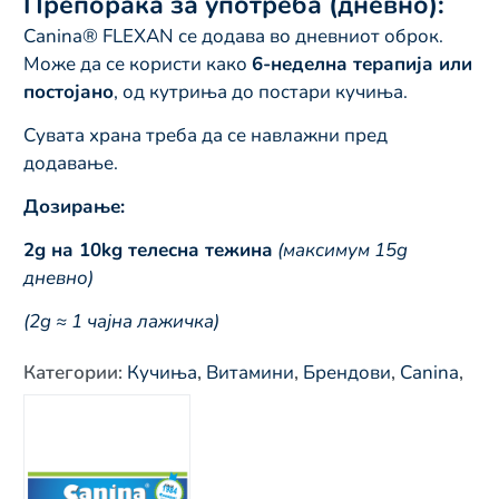
Препорака за употреба (дневно):
Canina® FLEXAN се додава во дневниот оброк.
Може да се користи како
6-неделна терапија или
постојано
, од кутриња до постари кучиња.
Сувата храна треба да се навлажни пред
додавање.
Дозирање:
2g на 10kg телесна тежина
(максимум 15g
дневно)
(2g ≈ 1 чајна лажичка)
Категории
:
Кучиња
,
Витамини
,
Брендови
,
Canina
,