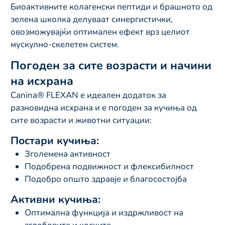
Биоактивните колагенски пептиди и брашното од
зелена школка делуваат синергистички,
овозможувајќи оптимален ефект врз целиот
мускулно-скелетен систем.
Погоден за сите возрасти и начини
на исхрана
Canina® FLEXAN е идеален додаток за
разновидна исхрана и е погоден за кучиња од
сите возрасти и животни ситуации:
Постари кучиња:
Зголемена активност
Подобрена подвижност и флексибилност
Подобро општо здравје и благосостојба
Активни кучиња:
Оптимална функција и издржливост на