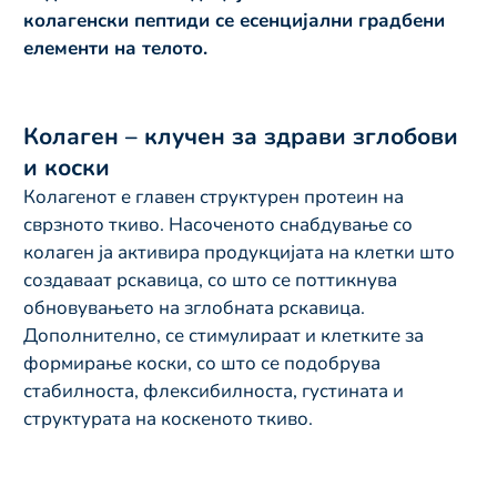
колагенски пептиди се есенцијални градбени
елементи на телото.
Колаген – клучен за здрави зглобови
и коски
Колагенот е главен структурен протеин на
сврзното ткиво. Насоченото снабдување со
колаген ја активира продукцијата на клетки што
создаваат рскавица, со што се поттикнува
обновувањето на зглобната рскавица.
Дополнително, се стимулираат и клетките за
формирање коски, со што се подобрува
стабилноста, флексибилноста, густината и
структурата на коскеното ткиво.