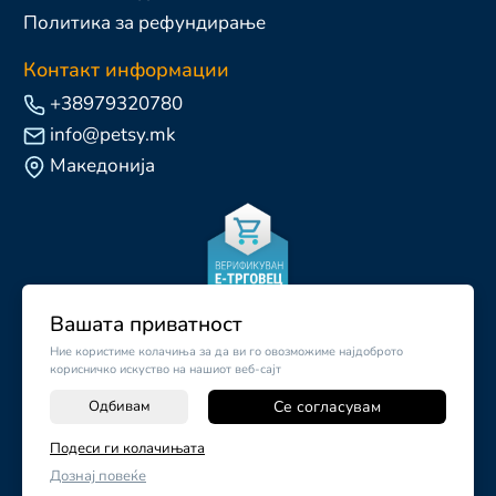
Политика за рефундирање
Контакт информации
+38979320780
info@petsy.mk
Македонија
Вашата приватност
Ние користиме колачиња за да ви го овозможиме најдоброто
корисничко искуство на нашиот веб-сајт
Одбивам
Се согласувам
-
+
Подеси ги колачињата
©
2026
Vendor x
Petsy.mk
Дознај повеќе
ДОДАЈ ВО КОШНИЧКА
Поставки за колачиња
|
Пријави проблем