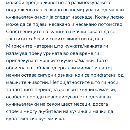
можеби вредно животно за размножување, е 
подложено на несакано вознемирување од машки 
кучиња/мачки кои ја следат насекаде. Колку лесно 
може да се појави несакано и несакано потомство. 
Сопствениците на кучиња и мачки сакаат да се 
заштитат себеси и своите животни од ова. 
Мирисните материи што кучката/мачката ги 
излачува преку урината во ова време ги 
привлекуваат машките кучиња/мачки. Таа е 
обвиена во „облак од еротски мирис“ и на тој 
начин остава сигурни ознаки кои се прифатени од 
машките животни. Непријатностите што ги носи 
топлотниот период за женските кучиња/мачки, 
особено поради вознемирувањето од машки 
кучиња/мачки на секои шест месеци, досега 
спречи многу љубители на кучиња и мачки да 
купат женско куче/мачка.