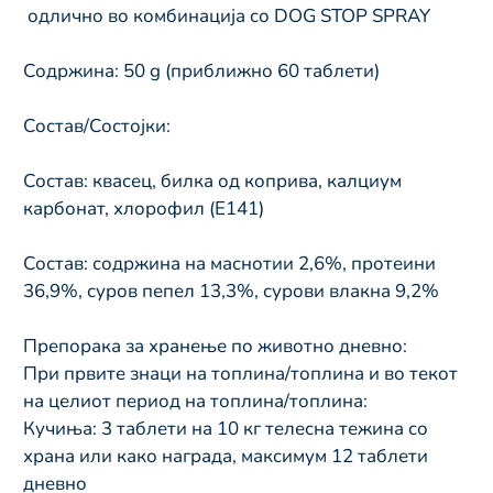
 одлично во комбинација со DOG STOP SPRAY
Содржина: 50 g (приближно 60 таблети)
Состав/Состојки:
Состав: квасец, билка од коприва, калциум 
карбонат, хлорофил (Е141)
Состав: содржина на маснотии 2,6%, протеини 
36,9%, суров пепел 13,3%, сурови влакна 9,2%
Препорака за хранење по животно дневно:
При првите знаци на топлина/топлина и во текот 
на целиот период на топлина/топлина:
Кучиња: 3 таблети на 10 кг телесна тежина со 
храна или како награда, максимум 12 таблети 
дневно