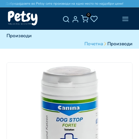
Добредојдовте во Petsy сите производи на едно место по најдобри цени!
До
0
Производи
Почетна
Производи