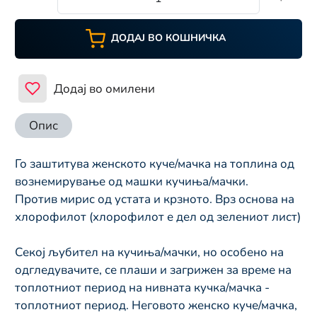
ДОДАЈ ВО КОШНИЧКА
Додај во омилени
Опис
Го заштитува женското куче/мачка на топлина од 
вознемирување од машки кучиња/мачки.
Против мирис од устата и крзното. Врз основа на 
хлорофилот (хлорофилот е дел од зелениот лист)
Секој љубител на кучиња/мачки, но особено на 
одгледувачите, се плаши и загрижен за време на 
топлотниот период на нивната кучка/мачка - 
топлотниот период. Неговото женско куче/мачка, 