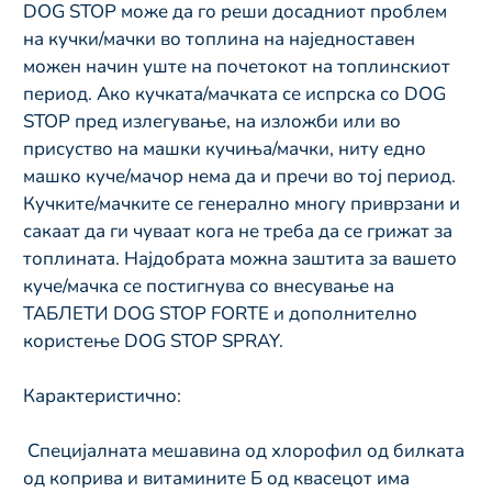
DOG STOP може да го реши досадниот проблем 
на кучки/мачки во топлина на наједноставен 
можен начин уште на почетокот на топлинскиот 
период. Ако кучката/мачката се испрска со DOG 
STOP пред излегување, на изложби или во 
присуство на машки кучиња/мачки, ниту едно 
машко куче/мачор нема да и пречи во тој период. 
Кучките/мачките се генерално многу приврзани и 
сакаат да ги чуваат кога не треба да се грижат за 
топлината. Најдобрата можна заштита за вашето 
куче/мачка се постигнува со внесување на 
ТАБЛЕТИ DOG STOP FORTE и дополнително 
користење DOG STOP SPRAY.
Карактеристично:
 Специјалната мешавина од хлорофил од билката 
од коприва и витамините Б од квасецот има 