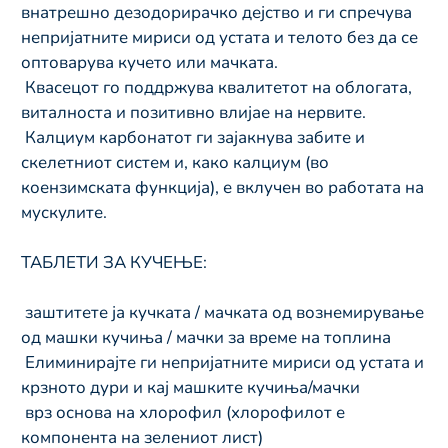
внатрешно дезодорирачко дејство и ги спречува 
непријатните мириси од устата и телото без да се 
оптоварува кучето или мачката.
 Квасецот го поддржува квалитетот на облогата, 
виталноста и позитивно влијае на нервите.
 Калциум карбонатот ги зајакнува забите и 
скелетниот систем и, како калциум (во 
коензимската функција), е вклучен во работата на 
мускулите.
ТАБЛЕТИ ЗА КУЧЕЊЕ:
 заштитете ја кучката / мачката од вознемирување 
од машки кучиња / мачки за време на топлина
 Елиминирајте ги непријатните мириси од устата и 
крзното дури и кај машките кучиња/мачки
 врз основа на хлорофил (хлорофилот е 
компонента на зелениот лист)