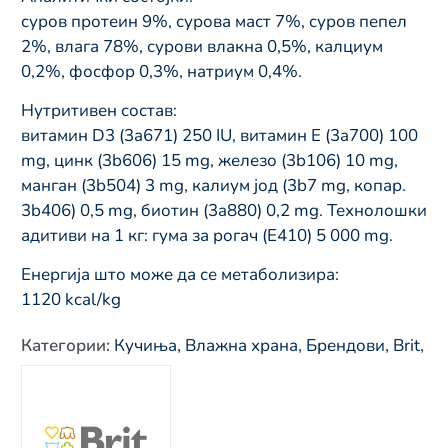
суров протеин 9%, сурова маст 7%, суров пепел
2%, влага 78%, сурови влакна 0,5%, калциум
0,2%, фосфор 0,3%, натриум 0,4%.
Нутритивен состав:
витамин D3 (3a671) 250 IU, витамин Е (3a700) 100
mg, цинк (3b606) 15 mg, железо (3b106) 10 mg,
манган (3b504) 3 mg, калиум јод (3b7 mg, копар.
3b406) 0,5 mg, биотин (3a880) 0,2 mg. Технолошки
адитиви на 1 кг: гума за рогач (E410) 5 000 mg.
Енергија што може да се метаболизира:
1120 kcal/kg
Категории
:
Кучиња
,
Влажна храна
,
Брендови
,
Brit
,