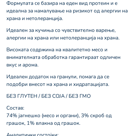
Формулата се базира на еден вид протеин и е
идеална за намалување на ризикот од алергии на
храна и нетолеранција.
Идеален за кучиња со чувствително варење,
алергии на храна или нетолеранција на храна.
Високата содржина на квалитетно месо и
внимателната обработка гарантираат одличен
вкус и арома.
Идеален додаток на гранули, помага да се
подобри внесот на храна и хидратацијата.
БЕЗ ГЛУТЕН / БЕЗ СОЈА / БЕЗ ГМО
Состав:
74% јагнешко (месо и органи), 3% скроб од
грашок, 1% влакна од грашок.
Аналитички состојки: