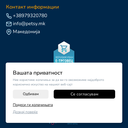
Контакт информации
+38979320780
info@petsy.mk
Македонија
Вашата приватност
Ние користиме колачиња за да ви го овозможиме најдоброто
корисничко искуство на нашиот веб-сајт
Одбивам
Се согласувам
-
+
Подеси ги колачињата
©
2026
Vendor x
Petsy.mk
Дознај повеќе
ДОДАЈ ВО КОШНИЧКА
Поставки за колачиња
|
Пријави проблем