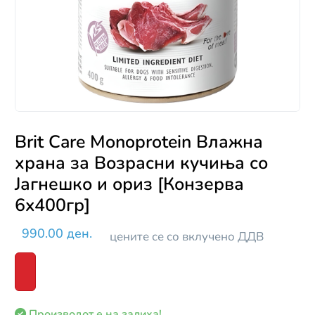
Brit Care Monoprotein Влажна
храна за Возрасни кучиња со
Јагнешко и ориз [Конзерва
6x400гр]
990.00 ден.
цените се со вклучено ДДВ
Производот е на залиха!