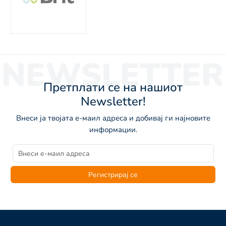
NEWSLETTER
Претплати се на нашиот
Newsletter!
Внеси ја твојата е-маил адреса и добивај ги најновите
информации.
Регистрирај се