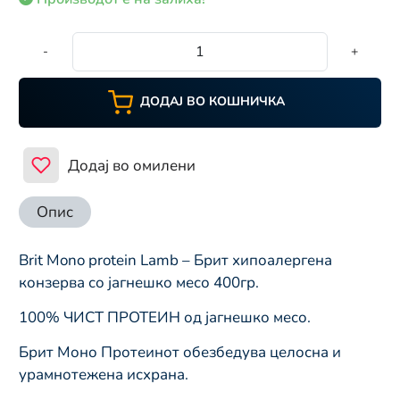
-
+
ДОДАЈ ВО КОШНИЧКА
Додај во омилени
Опис
Brit Mono protein Lamb – Брит хипоалергена
конзерва со јагнешко месо 400гр.
100% ЧИСТ ПРОТЕИН од јагнешко месо.
Брит Моно Протеинот обезбедува целосна и
урамнотежена исхрана.