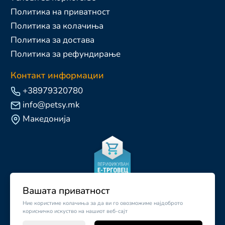
Политика на приватност
Политика за колачиња
Политика за достава
Политика за рефундирање
Контакт информации
+38979320780
info@petsy.mk
Македонија
Вашата приватност
Ние користиме колачиња за да ви го овозможиме најдоброто
корисничко искуство на нашиот веб-сајт