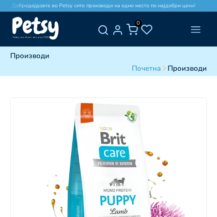
Добредојдовте во Petsy сите производи на едно место по најдобри цени!
0
Производи
Почетна
Производи