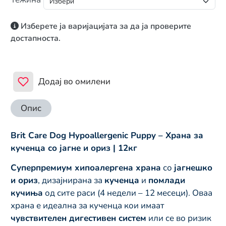
Изберете ја варијацијата за да ја проверите
достапноста.
Додај во омилени
Опис
Brit Care Dog Hypoallergenic Puppy – Храна за
кученца со јагне и ориз | 12кг
Суперпремиум хипоалергена храна
со
јагнешко
и ориз
, дизајнирана за
кученца
и
помлади
кучиња
од сите раси (4 недели – 12 месеци). Оваа
храна е идеална за кученца кои имаат
чувствителен дигестивен систем
или се во ризик