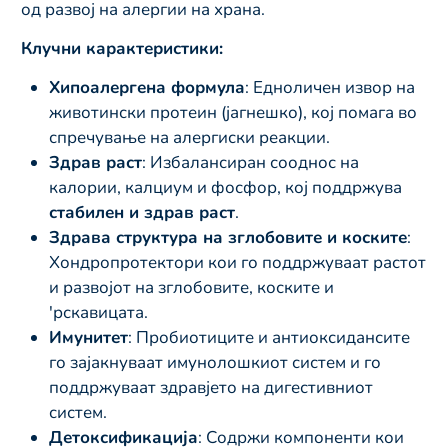
од развој на алергии на храна.
Клучни карактеристики:
Хипоалергена формула
: Едноличен извор на
животински протеин (јагнешко), кој помага во
спречување на алергиски реакции.
Здрав раст
: Избалансиран сооднос на
калории, калциум и фосфор, кој поддржува
стабилен и здрав раст
.
Здрава структура на зглобовите и коските
:
Хондропротектори кои го поддржуваат растот
и развојот на зглобовите, коските и
'рскавицата.
Имунитет
: Пробиотиците и антиоксидансите
го зајакнуваат имунолошкиот систем и го
поддржуваат здравјето на дигестивниот
систем.
Детоксификација
: Содржи компоненти кои