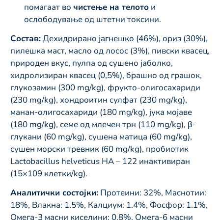
помагаат во
чистење на телото
и
ослободување од штетни токсини.
Состав:
Дехидрирано јагнешко (46%), ориз (30%),
пилешка маст, масло од лосос (3%), пивски квасец,
природен вкус, пулпа од сушено јаболко,
хидролизиран квасец (0,5%), брашно од грашок,
глукозамин (300 mg/kg), фрукто-олигосахариди
(230 mg/kg), хондроитин сулфат (230 mg/kg),
манан-олигосахариди (180 mg/kg), јука мојаве
(180 mg/kg), семе од млечен трн (110 mg/kg), β-
глукани (60 mg/kg), сушена матица (60 mg/kg),
сушен морски тревник (60 mg/kg), пробиотик
Lactobacillus helveticus HA – 122 инактивиран
(15×109 клетки/kg).
Аналитички состојки:
Протеини: 32%, Маснотии:
18%, Влакна: 1.5%, Калциум: 1.4%, Фосфор: 1.1%,
Омега-3 масни киселини: 0.8%, Омега-6 масни