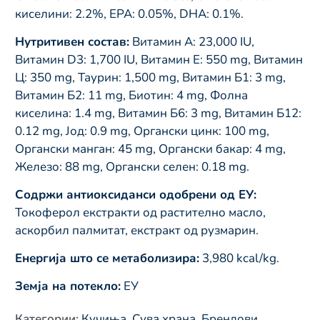
киселини: 2.2%, EPA: 0.05%, DHA: 0.1%.
Нутритивен состав:
Витамин А: 23,000 IU,
Витамин D3: 1,700 IU, Витамин Е: 550 mg, Витамин
Ц: 350 mg, Таурин: 1,500 mg, Витамин Б1: 3 mg,
Витамин Б2: 11 mg, Биотин: 4 mg, Фолна
киселина: 1.4 mg, Витамин Б6: 3 mg, Витамин Б12:
0.12 mg, Јод: 0.9 mg, Органски цинк: 100 mg,
Органски манган: 45 mg, Органски бакар: 4 mg,
Железо: 88 mg, Органски селен: 0.18 mg.
Содржи антиоксиданси одобрени од ЕУ:
Токоферол екстракти од растително масло,
аскорбил палмитат, екстракт од рузмарин.
Енергија што се метаболизира:
3,980 kcal/kg.
Земја на потекло:
ЕУ
Категории
:
Кучиња
,
Сува храна
,
Брендови
,