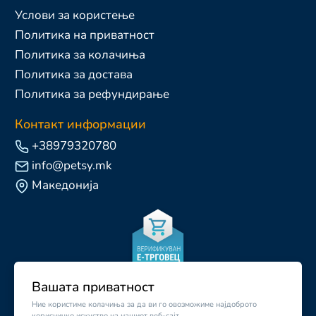
Услови за користење
Политика на приватност
Политика за колачиња
Политика за достава
Политика за рефундирање
Контакт информации
+38979320780
info@petsy.mk
Македонија
Вашата приватност
Ние користиме колачиња за да ви го овозможиме најдоброто
корисничко искуство на нашиот веб-сајт