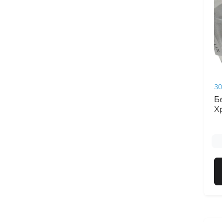
30
Б
Х