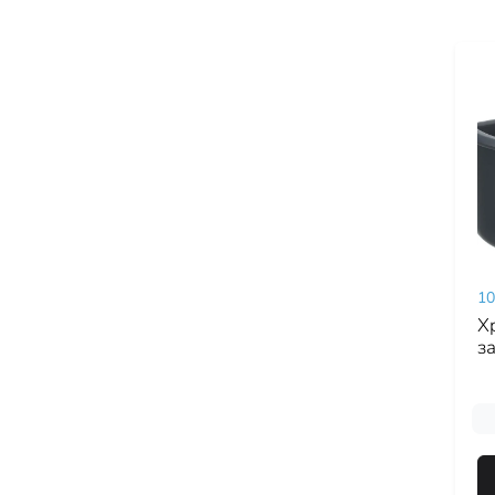
10
Х
з