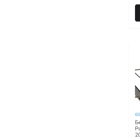
60
Б
Р
2