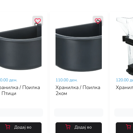
0.00 ден.
110.00 ден.
120.00 д
ранилка / Поилка
Хранилка / Поилка
Хранил
а Птици
2ком
Додај во
Додај во