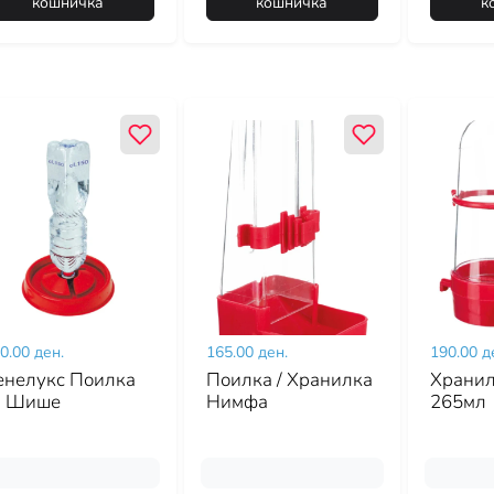
кошничка
кошничка
к
0.00 ден.
165.00 ден.
190.00 д
енелукс Поилка
Поилка / Хранилка
Хранил
а Шише
Нимфа
265мл