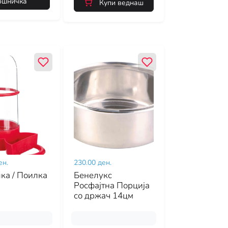
ошничка
Купи веднаш
ен.
230.00 ден.
ка / Поилка
Бенелукс
Росфајтна Порција
со држач 14цм