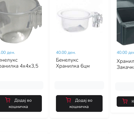
.00 ден.
40.00 ден.
40.00 де
енелукс
Бенелукс
Хранил
ранилка 4x4x3,5
Хранилка 6цм
Закачк
Додај во
Додај во
К
кошничка
кошничка