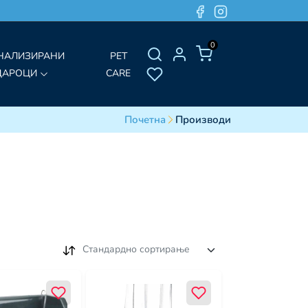
0
НАЛИЗИРАНИ
PET
ДАРОЦИ
CARE
Почетна
Производи
Стандардно сортирање