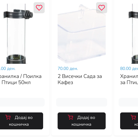
.00 ден.
70.00 ден.
80.00 де
ранилка / Поилка
2 Висечки Сада за
Хранил
а Птици 50мл
Кафез
за Пти
Додај во
Додај во
кошничка
кошничка
к