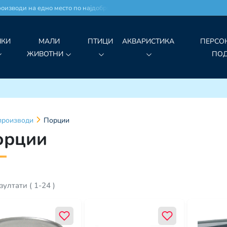
води на едно место по најдобри цени!
ЧКИ
МАЛИ
ПТИЦИ
АКВАРИСТИКА
ПЕРСО
ЖИВОТНИ
ПО
производи
Порции
орции
зултати
(
1
-
24
)