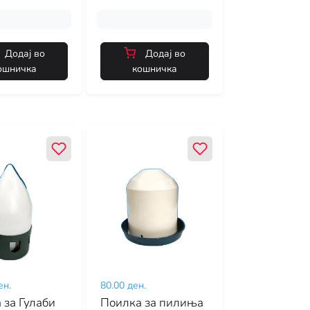
Додај во
Додај во
ошничка
кошничка
ен.
80.00 ден.
 за Гулаби
Поилка за пилиња