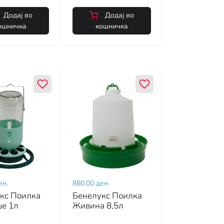
Додај во
Додај во
ошничка
кошничка
ен.
880.00 ден.
кс Поилка
Бенелукс Поилка
е 1л
Живина 8,5л