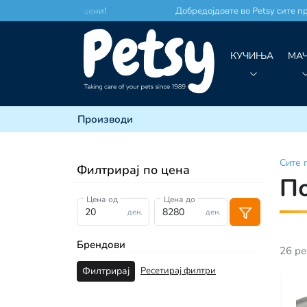
то по најдобри цени!
Добредојдовте во Petsy сите произ
КУЧИЊА
МА
Производи
Сите
Филтрирај по цена
П
Цена од
Цена до
ден.
ден.
Брендови
26
ре
Ресетирај филтри
Филтрирај