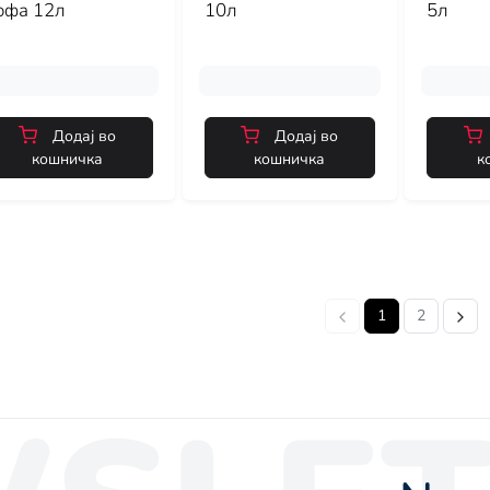
офа 12л
10л
5л
Додај во
Додај во
кошничка
кошничка
к
1
2