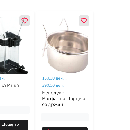
ен.
130.00 ден.
-
ка Инка
290.00 ден.
Бенелукс
Росфајтна Порција
со држач
Додај во