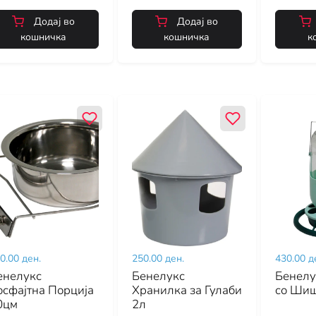
Додај во
Додај во
кошничка
кошничка
к
0.00 ден.
250.00 ден.
430.00 д
енелукс
Бенелукс
Бенелу
осфајтна Порција
Хранилка за Гулаби
со Шиш
0цм
2л