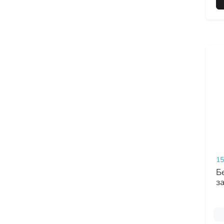
15
Б
з