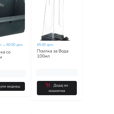
н.
-
60.00 ден.
65.00 ден.
Поилка за Вода
ка со
100мл
и
Додај во
упи веднаш
кошничка