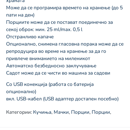
храната
Може да се програмира времето на хранење (до 5
пати на ден)
Порциите може да се постават поединечно за
секој оброк: мин. 25 ml/max. 0,5 l
Отстранливо капаче
Опционално, снимена гласовна порака може да се
репродуцира во време на хранење за да го
привлече вниманието на миленикот
Автоматско безбедносно заклучување
Садот може да се чисти во машина за садови
Со USB конекција (работа со батерија
опционално)
вкл. USB-кабел (USB адаптер достапен посебно)
Категории
:
Кучиња
,
Мачки
,
Порции
,
Порции
,