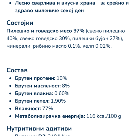
Лесно сварлива и вкусна храна
– за
среќно и
здраво милениче секој ден
Состојки
Пилешко и говедско месо 97%
(свежо пилешко
40%, свежо говедско 30%, пилешки бујон 27%),
минерали, рибино масло 0,1%, келп 0,02%.
Состав
Брутен протеин:
10%
Брутен масленост:
8%
Брутен влакна:
0,60%
Брутен пепел:
1,90%
Влажност:
77%
Метаболизирачка енергија:
116 kcal/100 g
Нутритивни адитиви