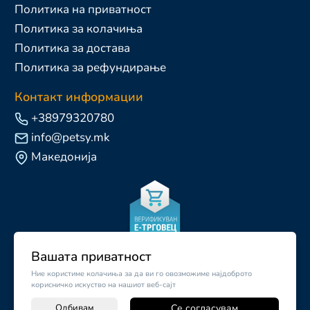
Политика на приватност
Политика за колачиња
Политика за достава
Политика за рефундирање
Контакт информации
+38979320780
info@petsy.mk
Македонија
Вашата приватност
Ние користиме колачиња за да ви го овозможиме најдоброто
корисничко искуство на нашиот веб-сајт
Одбивам
Се согласувам