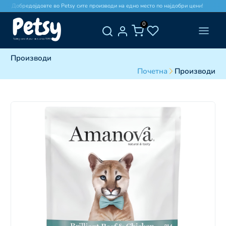
Добредојдовте во Petsy сите производи на едно место по најдобри цени!
0
Производи
Почетна
Производи