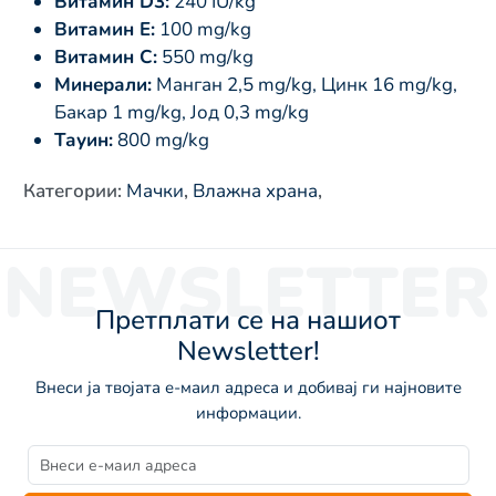
Витамин D3:
240 IU/kg
Витамин E:
100 mg/kg
Витамин C:
550 mg/kg
Минерали:
Манган 2,5 mg/kg, Цинк 16 mg/kg,
Бакар 1 mg/kg, Јод 0,3 mg/kg
Тауин:
800 mg/kg
Категории
:
Мачки
,
Влажна храна
,
NEWSLETTER
Претплати се на нашиот
Newsletter!
Внеси ја твојата е-маил адреса и добивај ги најновите
информации.