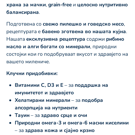
храна за мачки
,
grain-free
и
целосно нутритивно
балансирана
.
Подготвена со
свежо пилешко и говедско месо
,
рецептурата е
бавено зготвена во нашата кујна
.
Нашата
ексклузивна рецептура
содржи
рибино
масло и алги богати со минерали
, природни
состојки кои го подобруваат вкусот и здравјето на
вашето милениче.
Клучни придобивки:
Витамини C, D3 и E
– за
поддршка на
имунитетот и здравјето
Хелатирани минерали
– за
подобра
апсорпција на нутриенти
Тауин
– за
здраво срце и очи
Природни омега-3 и омега-6 масни киселини
– за
здрава кожа и сјајно крзно