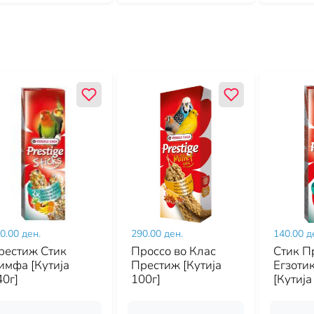
0.00 ден.
290.00 ден.
140.00 д
рестиж Стик
Проссо во Клас
Стик П
имфа [Кутија
Престиж [Кутија
Егзоти
40г]
100г]
[Кутија