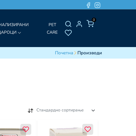
0
НАЛИЗИРАНИ
PET
ДАРОЦИ
CARE
Почетна
Производи
Стандардно сортирање