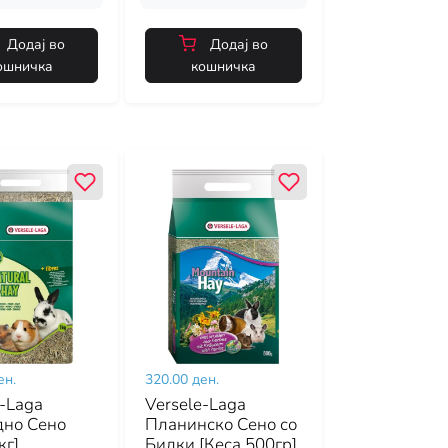
Додај во
Додај во
ошничка
кошничка
ен.
320.00 ден.
e-Laga
Versele-Laga
но Сено
Планинско Сено со
кг]
Билки [Кеса 500гр]