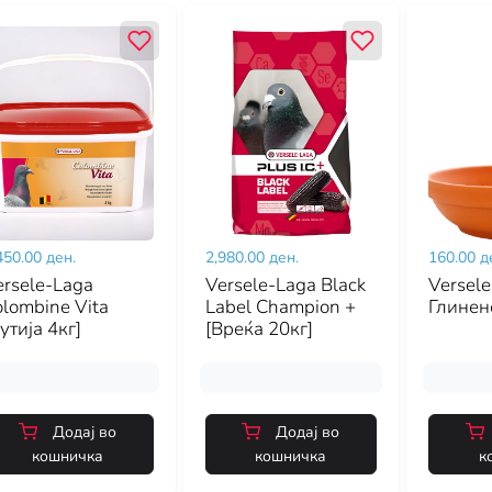
450.00 ден.
2,980.00 ден.
160.00 д
ersele-Laga
Versele-Laga Black
Versele
lombine Vita
Label Champion +
Глинен
утија 4кг]
[Вреќа 20кг]
Додај во
Додај во
кошничка
кошничка
к