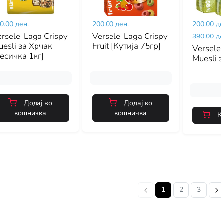
0.00 ден.
200.00 ден.
200.00 д
rsele-Laga Crispy
Versele-Laga Crispy
390.00 д
esli за Хрчак
Fruit [Кутија 75гр]
Versele
есичка 1кг]
Muesli 
Додај во
Додај во
кошничка
кошничка
К
1
2
3