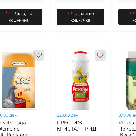
Додај во
Додај во
кошничка
кошничка
к
0.00 ден.
220.00 ден.
370.00 д
ersele-Laga
ПРЕСТИЖ
Versel
olombine
КРИСТАЛ ГРИД
Природ
rit+Redstone
[Кеса 1