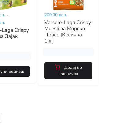
ен.
-
200.00 ден.
Versele-Laga Crispy
ен.
Muesli за Морско
-Laga Crispy
Прасе [Кесичка
за Зајак
1кг]
Додај во
упи веднаш
кошничка