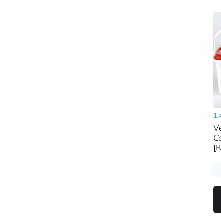
1,
V
Co
[К