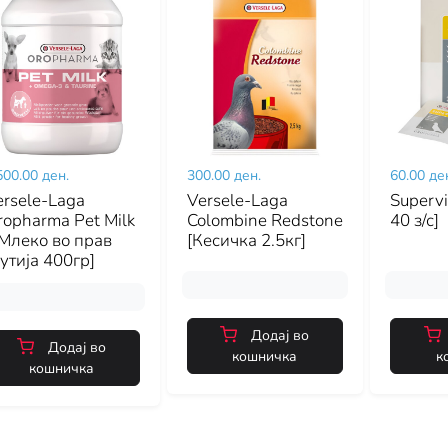
500.00 ден.
300.00 ден.
60.00 де
ersele-Laga
Versele-Laga
Supervi
ropharma Pet Milk
Colombine Redstone
40 з/с]
 Млеко во прав
[Кесичка 2.5кг]
утија 400гр]
Додај во
Додај во
кошничка
к
кошничка