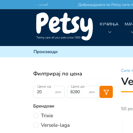
сто по најдобри цени!
Добредојдовте во Petsy сите произ
КУЧИЊА
МА
Производи
Сите
Филтрирај по цена
Ve
Цена од
Цена до
ден.
ден.
Брендови
50
ре
Trixie
Versele-laga