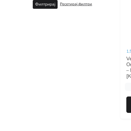
Ресетирај филтри
Филтрирај
1,
V
O
–
[К