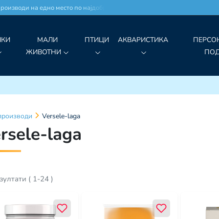
води на едно место по најдобри цени!
ЧКИ
МАЛИ
ПТИЦИ
АКВАРИСТИКА
ПЕРСО
ЖИВОТНИ
ПО
производи
Versele-laga
rsele-laga
зултати
(
1
-
24
)