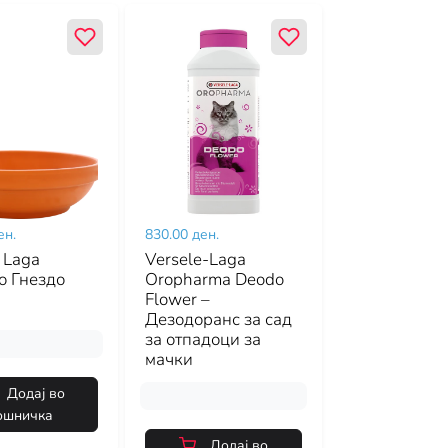
ен.
830.00 ден.
 Laga
Versele-Laga
о Гнездо
Oropharma Deodo
Flower –
Дезодоранс за сад
за отпадоци за
мачки
Додај во
ошничка
Додај во