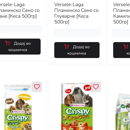
ersele-Laga
Versele-Laga
Versel
ланинско Сено со
Планинско Сено со
Планин
ане [Кеса 500гр]
Глуварче [Кеса
Камили
500гр]
500гр]
Додај во
Додај во
кошничка
кошничка
к