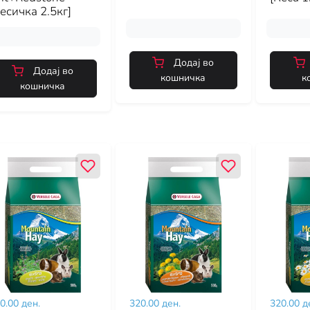
есичка 2.5кг]
Додај во
Додај во
кошничка
к
кошничка
0.00 ден.
320.00 ден.
320.00 д