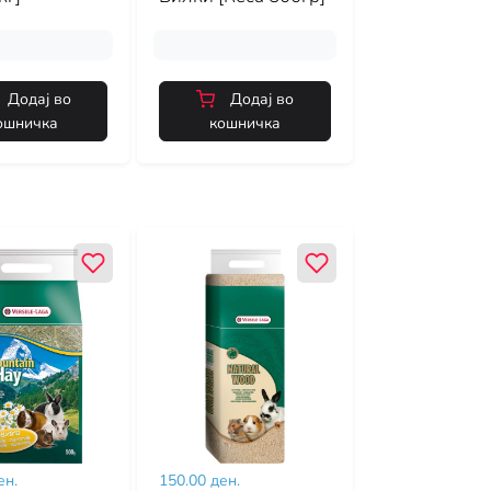
Додај во
Додај во
ошничка
кошничка
ен.
150.00 ден.