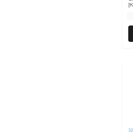
[К
32