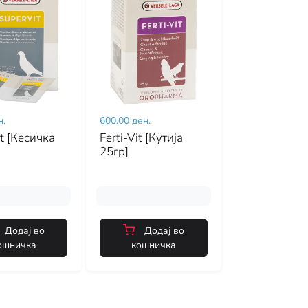
н.
600.00 ден.
t [Кесичка
Ferti-Vit [Кутија
25гр]
Додај во
Додај во
ошничка
кошничка