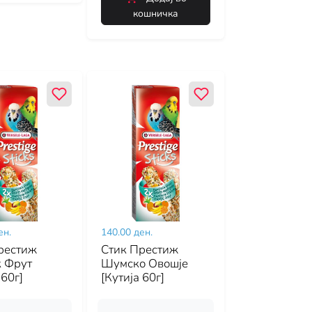
кошничка
ен.
140.00 ден.
рестиж
Стик Престиж
к Фрут
Шумско Овошје
 60г]
[Кутија 60г]