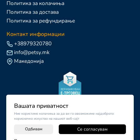
Политика за колачиња
Политика за достава
Политика за рефундирање
Контакт информации
+38979320780
info@petsy.mk
Македонија
Вашата приватност
Ние користиме колачиња за да ви го овозможиме најдоброто
корисничко искуство на нашиот веб-сајт
Одбивам
Се согласувам