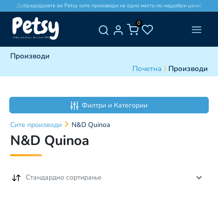
Добредојдовте во Petsy сите производи на едно место по најдобри цени!
0
Производи
Почетна
Производи
Филтри и Категории
Сите
производи
N&D Quinoa
N&D Quinoa
Стандардно сортирање