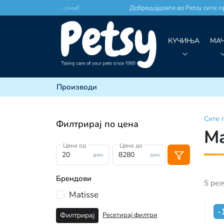
место по најдобри цени!
Добредојдовте во Petsy сите про
КУЧИЊА
МА
Производи
Сите
Филтрирај по цена
Ma
Цена од
Цена до
ден.
ден.
Брендови
5
рез
Matisse
-
Ресетирај филтри
Филтрирај