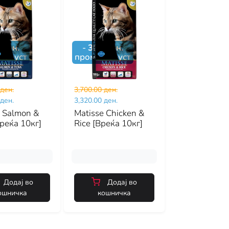
ден.
-
380
ден.
попуст
промо попуст
 ден.
3,700.00 ден.
 ден.
3,320.00 ден.
e Salmon &
Matisse Chicken &
реќа 10кг]
Rice [Вреќа 10кг]
Додај во
Додај во
ошничка
кошничка