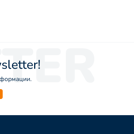
TER
letter!
информации.