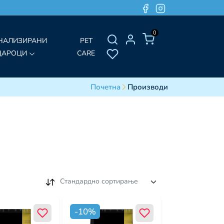
0
НАЛИЗИРАНИ
PET
ДАРОЦИ
CARE
Почетна
Производи
Стандардно сортирање
-
10
%