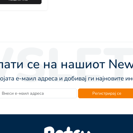
SLET
ати се на нашиот News
војата е-маил адреса и добивај ги најновите 
Регистрирај се