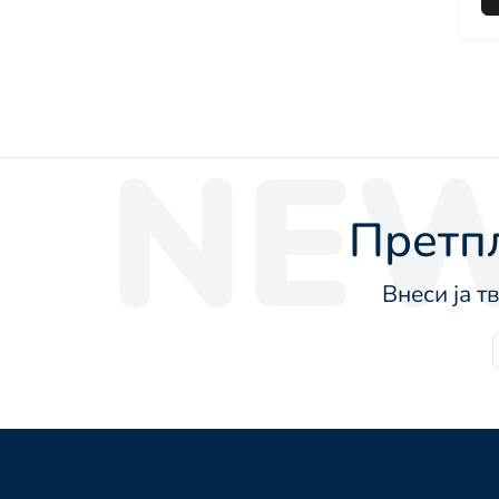
NEW
Претпл
Внеси ја т