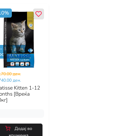
10
%
-
430
ден.
ромо попуст
170.00 ден.
740.00 ден.
tisse Kitten 1-12
onths [Вреќа
кг]
Додај во
кошничка