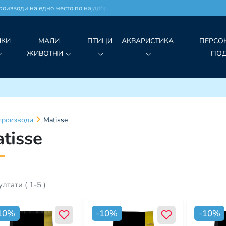
изводи на едно место по најдобри цени!
ЧКИ
МАЛИ
ПТИЦИ
АКВАРИСТИКА
ПЕРСО
ЖИВОТНИ
ПО
производи
Matisse
tisse
ултати
(
1
-
5
)
10
%
-
10
%
-
10
%