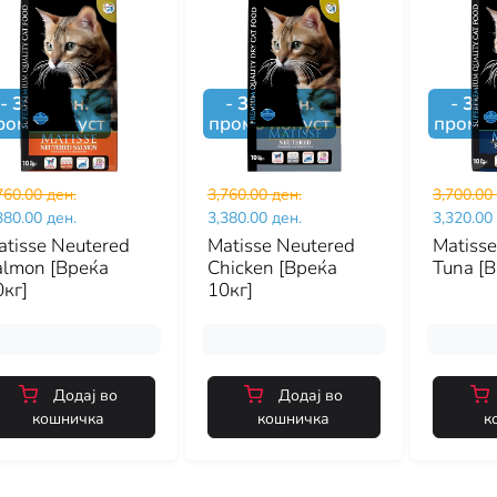
-
380
ден.
-
380
ден.
-
380
ромо попуст
промо попуст
промо 
760.00 ден.
3,760.00 ден.
3,700.00
380.00 ден.
3,380.00 ден.
3,320.00
atisse Neutered
Matisse Neutered
Matiss
almon [Вреќа
Chicken [Вреќа
Tuna [В
кг]
10кг]
Додај во
Додај во
кошничка
кошничка
к