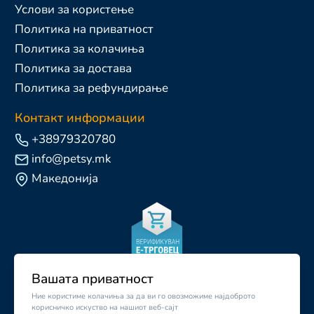
Услови за користење
Политика на приватност
Политика за колачиња
Политика за достава
Политика за рефундирање
Контакт информации
+38979320780
info@petsy.mk
Македонија
Вашата приватност
Ние користиме колачиња за да ви го овозможиме најдоброто
корисничко искуство на нашиот веб-сајт