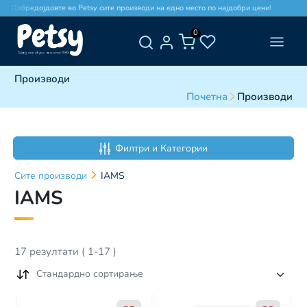
Добредојдовте во Petsy сите производи на едно место по најдобри цени!
Доб
0
Производи
Почетна
Производи
Филтри и Категории
Сите
производи
IAMS
IAMS
17
резултати
(
1
-
17
)
Стандардно сортирање