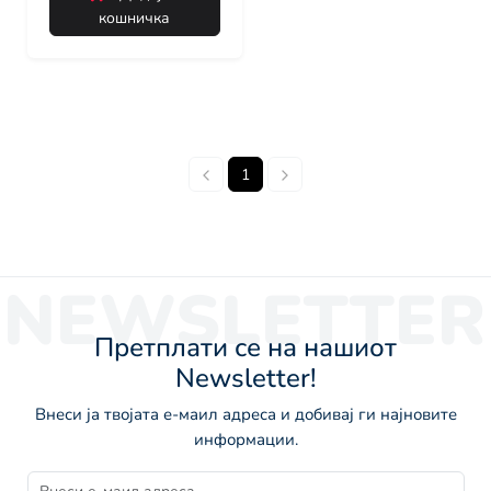
кошничка
1
NEWSLETTER
Претплати се на нашиот
Newsletter!
Внеси ја твојата е-маил адреса и добивај ги најновите
информации.