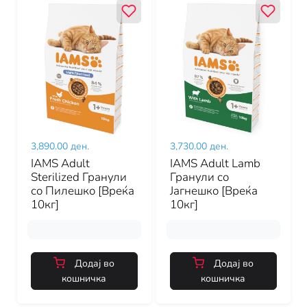
3,890.00 ден.
3,730.00 ден.
IAMS Adult
IAMS Adult Lamb
Sterilized Гранули
Гранули со
со Пилешко [Вреќа
Јагнешко [Вреќа
10кг]
10кг]
Додај во
Додај во
кошничка
кошничка