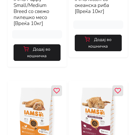
Small/Medium
океанска риба
Breed со свежо
[Вреќа 10кг]
пилешко месо
[Вреќа 10кг]
Додај во
кошничка
Додај во
кошничка