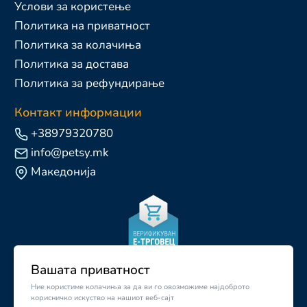
Услови за користење
Политика на приватност
Политика за колачиња
Политика за достава
Политика за рефундирање
Контакт информации
+38979320780
info@petsy.mk
Македонија
Вашата приватност
Ние користиме колачиња за да ви го овозможиме најдоброто
корисничко искуство на нашиот веб-сајт