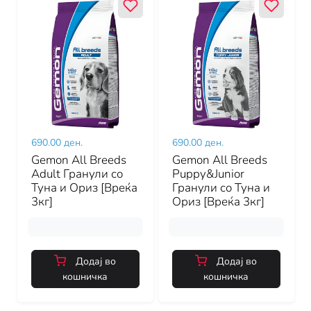
690.00 ден.
690.00 ден.
Gemon All Breeds
Gemon All Breeds
Adult Гранули со
Puppy&Junior
Туна и Ориз [Вреќа
Гранули со Туна и
3кг]
Ориз [Вреќа 3кг]
Додај во
Додај во
кошничка
кошничка