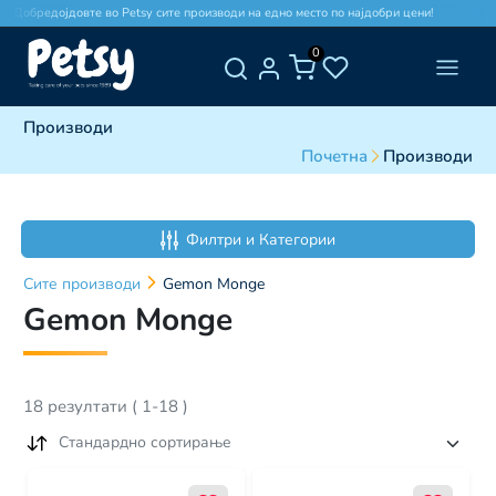
Добредојдовте во Petsy сите производи на едно место по најдобри цени!
Добр
0
Производи
Почетна
Производи
Филтри и Категории
Сите
производи
Gemon Monge
Gemon Monge
18
резултати
(
1
-
18
)
Стандардно сортирање