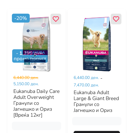
-
20
%
-
1,290
ден.
промо попуст
6,440.00 ден.
6,440.00 ден.
-
5,150.00 ден.
7,470.00 ден.
Eukanuba Daily Care
Eukanuba Adult
Adult Overweight
Large & Giant Breed
Гранули со
Гранули со
Јагнешко и Ориз
Јагнешко и Ориз
[Вреќа 12кг]