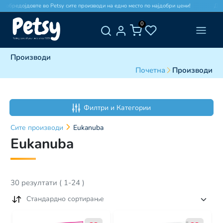
редојдовте во Petsy сите производи на едно место по најдобри цени!
Добредо
0
Производи
Почетна
Производи
Филтри и Категории
Сите
производи
Eukanuba
Eukanuba
30
резултати
(
1
-
24
)
Стандардно сортирање