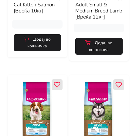
Cat Kitten Salmon
Adult Small &
[Вреќа 10кг]
Medium Breed Lamb
[Вреќа 12кг]
Додај во
Додај во
кошничка
кошничка