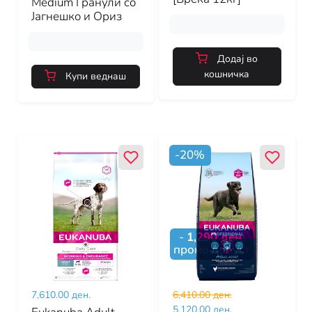
Medium Гранули со
Јагнешко и Ориз
Додај во
кошничка
Купи веднаш
-
20
%
-
1,290
ден.
промо попуст
7,610.00 ден.
6,410.00 ден.
5,120.00 ден.