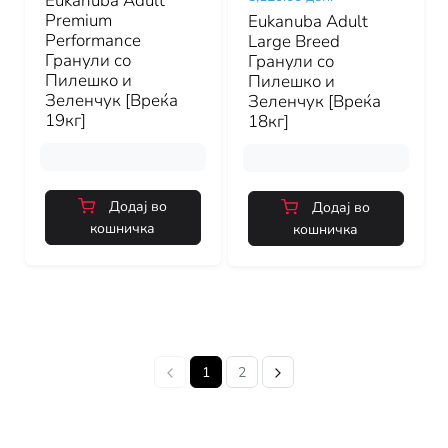
Eukanuba Adult
Premium
Eukanuba Adult
Performance
Large Breed
Гранули со
Гранули со
Пилешко и
Пилешко и
Зеленчук [Вреќа
Зеленчук [Вреќа
19кг]
18кг]
Додај во
Додај во
кошничка
кошничка
1
2