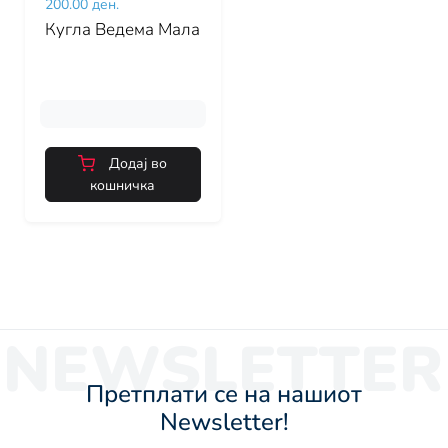
200.00 ден.
Кугла Ведема Мала
Додај во
кошничка
NEWSLETTER
Претплати се на нашиот
Newsletter!