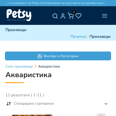
Добредојдовте во Petsy сите производи на едно место по најдобри цени!
0
Производи
Почетна
Производи
Филтри и Категории
Сите
производи
Акваристика
Акваристика
11
резултати
(
1
-
11
)
Стандардно сортирање