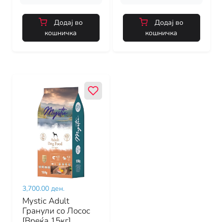
Додај во
Додај во
кошничка
кошничка
3,700.00 ден.
Mystic Adult
Гранули со Лосос
[Вреќа 15кг]