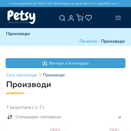
Добредојдовте во Petsy сите производи на едно место по најдобри цени!
0
Производи
Почетна
Производи
Филтри и Категории
Сите
производи
Производи
Производи
7
резултати
(
1
-
7
)
Стандардно сортирање