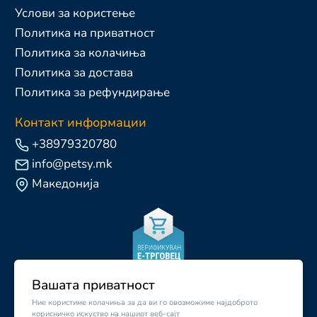
Услови за користење
Политика на приватност
Политика за колачиња
Политика за достава
Политика за рефундирање
Контакт информации
+38979320780
info@petsy.mk
Македонија
Вашата приватност
Ние користиме колачиња за да ви го овозможиме најдоброто
корисничко искуство на нашиот веб-сајт