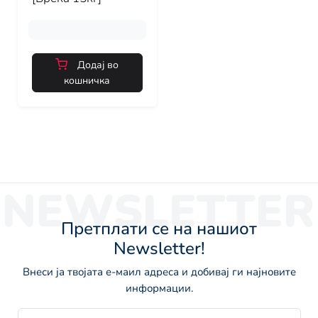
Додај во
кошничка
NEWSLETTER
Претплати се на нашиот
Newsletter!
Внеси ја твојата е-маил адреса и добивај ги најновите
информации.