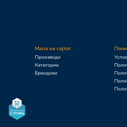
Мапа на сајтот
Поли
Производи
Услов
Категории
Полит
Брендови
Поли
Полит
Поли