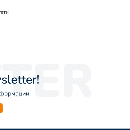
тати
TER
letter!
информации.