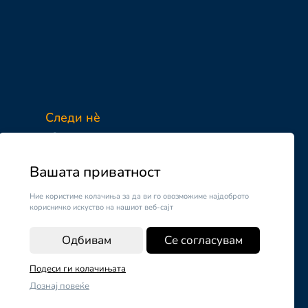
Следи нè
Facebook
Instagram
Вашата приватност
Ние користиме колачиња за да ви го овозможиме најдоброто
корисничко искуство на нашиот веб-сајт
Одбивам
Се согласувам
Подеси ги колачињата
Дознај повеќе