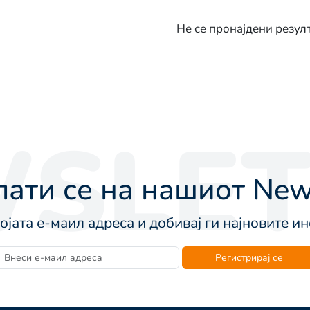
Не се пронајдени резул
SLET
ати се на нашиот News
војата е-маил адреса и добивај ги најновите 
Регистрирај се