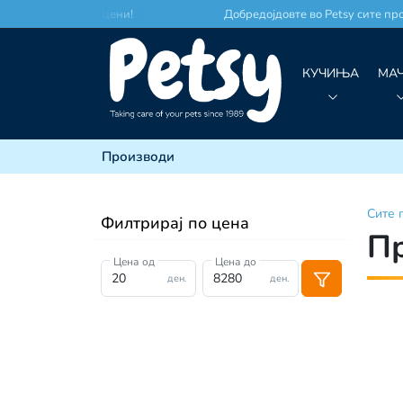
есто по најдобри цени!
Добредојдовте во Petsy сите про
КУЧИЊА
МА
Производи
Сите
Филтрирај по цена
П
Цена од
Цена до
ден.
ден.