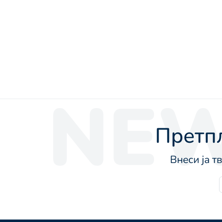
NEW
Претпл
Внеси ја т