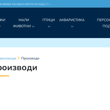
изводи на едно место по најдобри цени!
ЧКИ
МАЛИ
ПТИЦИ
АКВАРИСТИКА
ПЕРСО
ЖИВОТНИ
ПО
производи
Производи
роизводи