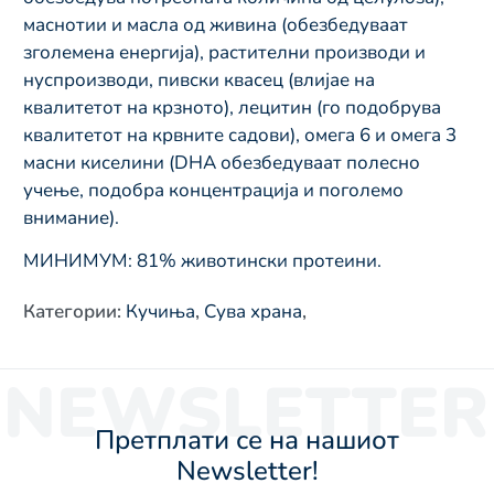
маснотии и масла од живина (обезбедуваат
зголемена енергија), растителни производи и
нуспроизводи, пивски квасец (влијае на
квалитетот на крзното), лецитин (го подобрува
квалитетот на крвните садови), омега 6 и омега 3
масни киселини (DHA обезбедуваат полесно
учење, подобра концентрација и поголемо
внимание).
МИНИМУМ: 81% животински протеини.
Категории
:
Кучиња
,
Сува храна
,
NEWSLETTER
Претплати се на нашиот
Newsletter!