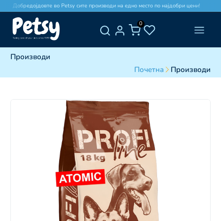
Добредојдовте во Petsy сите производи на едно место по најдобри цени!
0
Производи
Почетна
Производи