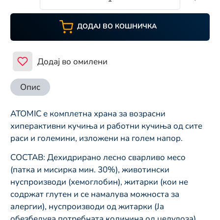
ДОДАЈ ВО КОШНИЧКА
Додај во омилени
Опис
ATOMIC е комплетна храна за возрасни
хиперактивни кучиња и работни кучиња од сите
раси и големини, изложени на голем напор.
СОСТАВ: Дехидрирано лесно сварливо месо
(патка и мисирка мин. 30%), животински
нуспроизводи (хемоглобин), житарки (кои не
содржат глутен и се намалува можноста за
алергии), нуспроизводи од житарки (Ја
обезбедува потребната количина од целулоза),