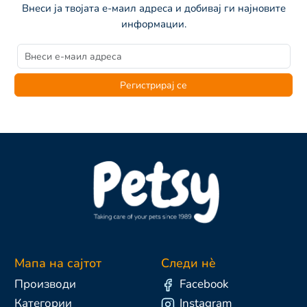
Внеси ја твојата е-маил адреса и добивај ги најновите
информации.
Регистрирај се
Мапа на сајтот
Следи нè
Производи
Facebook
Категории
Instagram