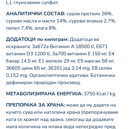
L.), глукозамин сулфат.
АНАЛИТИЧКИ СОСТАВ:
суров протеин 26%,
сурови масла и масти 14%, сурови влакна 2,7%,
пепел 7,4%, влага 8%.
ДОДАТОЦИ по килограм:
Додатоци во
исхраната: 3а672а Витамин А 18500 IJ, E671
витамин D3 1200 IJ, 3а700 витамин Е 150 мг, Е4
бакар 14,5 мг, Е1 железо 29 мг, Е5 манган 58 мг,
3б605 цинк 65 мг, 3б201 јод 3,14 mg, E8 селен
0,152 mg. Органолептички адитиви: Ботанички
дефиниран природен производ.
МЕТАБОЛИЗИРАНА ЕНЕРГИЈА:
3750 Kcal / kg.
ПРЕПОРАКА ЗА ХРАНА:
може да му дадете на
кучето сува или натопена храна (препорачуваме
кога се хранат над храна, секогаш да додавате
мала количина на млака вода непосредно пред