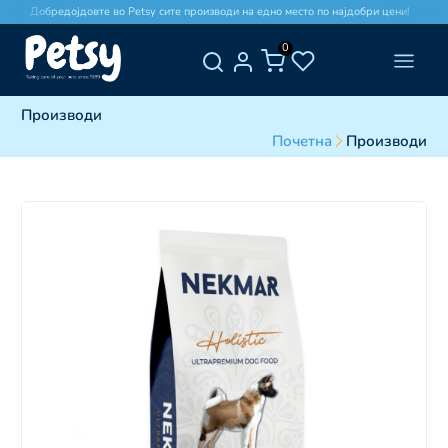
Добредојдовте во Petsy сите производи на едно место по најдобри цени!
0
Производи
Почетна
Производи