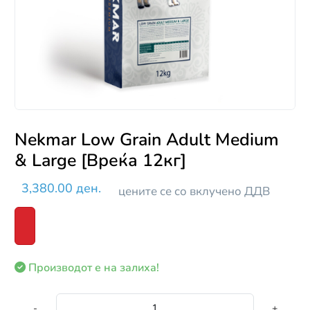
Nekmar Low Grain Adult Medium
& Large [Вреќа 12кг]
3,380.00 ден.
цените се со вклучено ДДВ
Производот е на залиха!
-
+