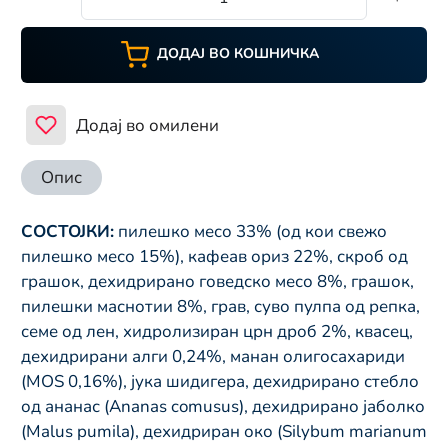
ДОДАЈ ВО КОШНИЧКА
Додај во омилени
Опис
СОСТОЈКИ:
пилешко месо 33% (од кои свежо
пилешко месо 15%), кафеав ориз 22%, скроб од
грашок, дехидрирано говедско месо 8%, грашок,
пилешки маснотии 8%, грав, суво пулпа од репка,
семе од лен, хидролизиран црн дроб 2%, квасец,
дехидрирани алги 0,24%, манан олигосахариди
(MOS 0,16%), јука шидигера, дехидрирано стебло
од ананас (Ananas comusus), дехидрирано јаболко
(Malus pumila), дехидриран око (Silybum marianum