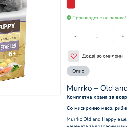
Производот е на залиха!
-
+
Додај во омилени
Опис
Murrko – Old an
Комплетна храна за воз
Со мисиркино месо, риби
Murrko Old and Happy е ц
наменета за возрасни мач