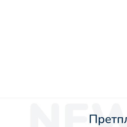
NEW
Претпл