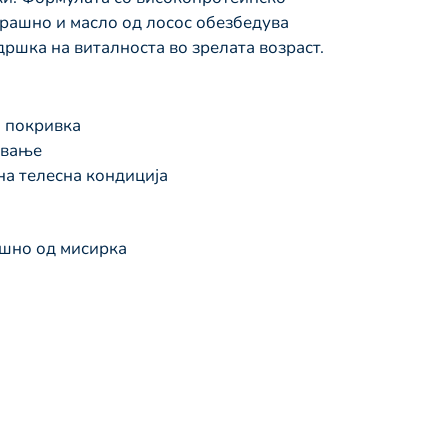
рашно и масло од лосос обезбедува
ршка на виталноста во зрелата возраст.
а покривка
ување
а телесна кондиција
шно од мисирка