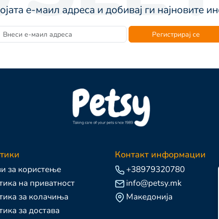
војата е-маил адреса и добивај ги најновите 
Регистрирај се
тики
Контакт информации
и за користење
+38979320780
ика на приватност
info@petsy.mk
тика за колачиња
Македонија
ика за достава