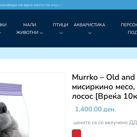
изводи на едно место по најдобри цени!
ЧКИ
МАЛИ
ПТИЦИ
АКВАРИСТИКА
ПЕРСО
ЖИВОТНИ
ПО
Murrko – Old and
мисиркино месо,
лосос [Вреќа 10к
1,400.00 ден.
цените се со вклучено Д