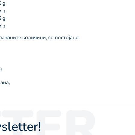
5 g
5 g
5 g
5 g
рачаните количини, со постојано
g
рана
,
TER
letter!