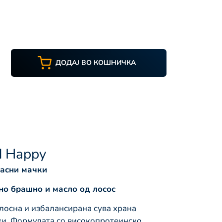
ДОДАЈ ВО КОШНИЧКА
d Happy
расни мачки
но брашно и масло од лосос
елосна и избалансирана сува храна
ки. Формулата со високопротеинско