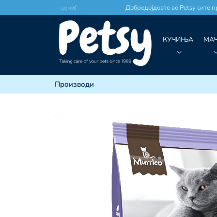
есто по најдобри цени!
Добредојдовте во Petsy сите про
КУЧИЊА
МА
Производи