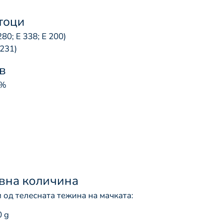
тоци
80; Е 338; Е 200)
231)
в
0%
вна количина
 од телесната тежина на мачката:
0 g