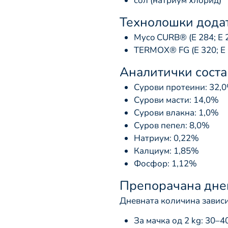
сол (натриум хлорид)
Технолошки дода
Myco CURB® (Е 284; Е 2
TERMOX® FG (Е 320; Е 
Аналитички соста
Сурови протеини: 32,
Сурови масти: 14,0%
Сурови влакна: 1,0%
Суров пепел: 8,0%
Натриум: 0,22%
Калциум: 1,85%
Фосфор: 1,12%
Препорачана дне
Дневната количина зависи
За мачка од 2 kg: 30–4