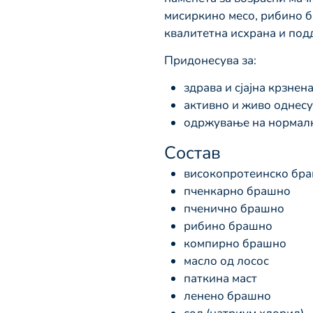
мисиркино месо, рибино б
квалитетна исхрана и подд
Придонесува за:
здрава и сјајна крзнен
активно и живо однес
одржување на нормалн
Состав
високопротеинско бра
пченкарно брашно
пченично брашно
рибино брашно
компирно брашно
масло од лосос
паткина маст
ленено брашно