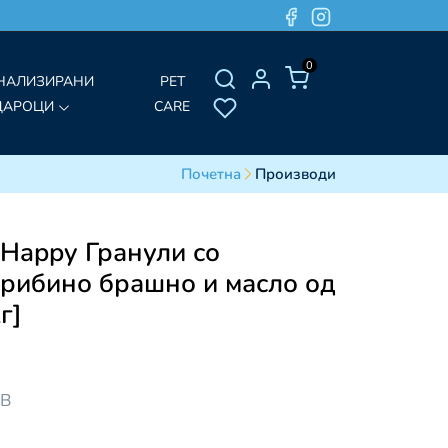
0
НАЛИЗИРАНИ
PET
ДАРОЦИ
CARE
Почетна
Производи
 Happy Гранули со
 рибино брашно и масло од
г]
ДВ