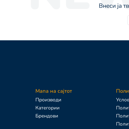
Внеси ја т
Мапа на сајтот
Поли
Производи
Услов
Категории
Полит
Брендови
Поли
Полит