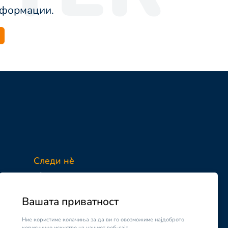
информации.
Следи нè
Facebook
Instagram
Вашата приватност
Ние користиме колачиња за да ви го овозможиме најдоброто
корисничко искуство на нашиот веб-сајт