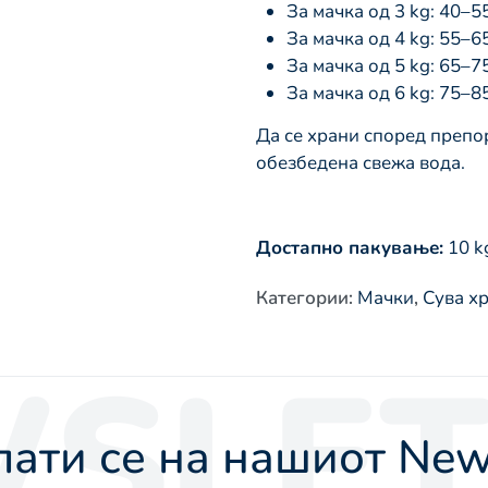
За мачка од 3 kg: 40–5
За мачка од 4 kg: 55–6
За мачка од 5 kg: 65–7
За мачка од 6 kg: 75–8
Да се храни според препо
обезбедена свежа вода.
Достапно пакување:
10 k
Категории
:
Мачки
,
Сува х
SLET
ати се на нашиот News