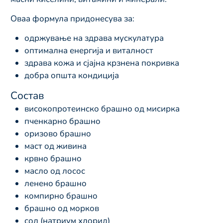
Оваа формула придонесува за:
одржување на здрава мускулатура
оптимална енергија и виталност
здрава кожа и сјајна крзнена покривка
добра општа кондиција
Состав
високопротеинско брашно од мисирка
пченкарно брашно
оризово брашно
маст од живина
крвно брашно
масло од лосос
ленено брашно
компирно брашно
брашно од морков
сол (натриум хлорид)