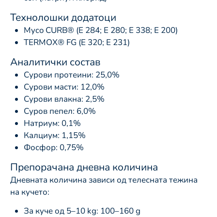
Технолошки додатоци
Myco CURB® (Е 284; Е 280; Е 338; Е 200)
TERMOX® FG (Е 320; Е 231)
Аналитички состав
Сурови протеини: 25,0%
Сурови масти: 12,0%
Сурови влакна: 2,5%
Суров пепел: 6,0%
Натриум: 0,1%
Калциум: 1,15%
Фосфор: 0,75%
Препорачана дневна количина
Дневната количина зависи од телесната тежина
на кучето:
За куче од 5–10 kg: 100–160 g