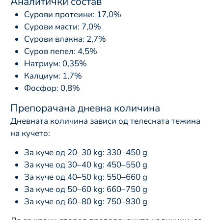
Аналитички состав
Сурови протеини: 17,0%
Сурови масти: 7,0%
Сурови влакна: 2,7%
Суров пепел: 4,5%
Натриум: 0,35%
Калциум: 1,7%
Фосфор: 0,8%
Препорачана дневна количина
Дневната количина зависи од телесната тежина
на кучето:
За куче од 20–30 kg: 330–450 g
За куче од 30–40 kg: 450–550 g
За куче од 40–50 kg: 550–660 g
За куче од 50–60 kg: 660–750 g
За куче од 60–80 kg: 750–930 g