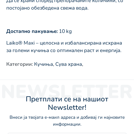
Да се храни според препорачаните количини, со
постојано обезбедена свежа вода.
Достапно пакување:
10 kg
Laiko® Maxi – целосна и избалансирана исхрана
за големи кучиња со оптимален раст и енергија.
Категории
:
Кучиња
,
Сува храна
,
NEWSLETTER
Претплати се на нашиот
Newsletter!
Внеси ја твојата е-маил адреса и добивај ги најновите
информации.