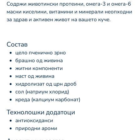
Содржи животински протеини, омега-3 и омега-6
масни киселини, витамини и минерали неопходни
за здрав и активен живот на вашето куче.
Состав
цело пченично зрно
брашно од живина
житни компоненти
маст од живина
хидролизат од црн дроб
сол (натриум хлорид)
креда (калциум карбонат)
Технолошки додатоци
антиоксиданси
природни ароми