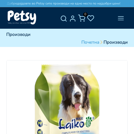
Добредојдовте во Petsy сите производи на едно место по најдобри цени!
0
Производи
Почетна
Производи