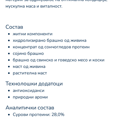
мускулна маса и виталност.
Состав
житни компоненти
хидролизирано брашно од живина
концентрат од сончогледов протеин
сојино брашно
брашно од свинско и говедско месо и коски
маст од живина
растителна маст
Технолошки додатоци
антиоксиданси
природни ароми
Аналитички состав
Сурови протеини: 28,0%