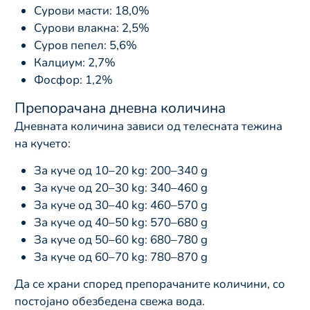
Сурови масти: 18,0%
Сурови влакна: 2,5%
Суров пепел: 5,6%
Калциум: 2,7%
Фосфор: 1,2%
Препорачана дневна количина
Дневната количина зависи од телесната тежина
на кучето:
За куче од 10–20 kg: 200–340 g
За куче од 20–30 kg: 340–460 g
За куче од 30–40 kg: 460–570 g
За куче од 40–50 kg: 570–680 g
За куче од 50–60 kg: 680–780 g
За куче од 60–70 kg: 780–870 g
Да се храни според препорачаните количини, со
постојано обезбедена свежа вода.