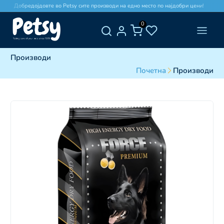
Добредојдовте во Petsy сите производи на едно место по најдобри цени!
0
Производи
Почетна
Производи