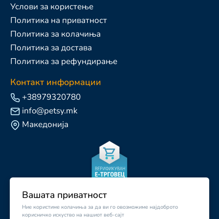
Услови за користење
Политика на приватност
Политика за колачиња
Политика за достава
Политика за рефундирање
Контакт информации
+38979320780
info@petsy.mk
Македонија
Вашата приватност
Ние користиме колачиња за да ви го овозможиме најдоброто
корисничко искуство на нашиот веб-сајт