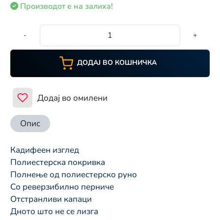
Производот е на залиха!
-
+
ДОДАЈ ВО КОШНИЧКА
Додај во омилени
Опис
Кадифеен изглед
Полиестерска покривка
Полнење од полиестерско руно
Со реверзибилно перниче 
Отстранливи капаци
Дното што не се лизга