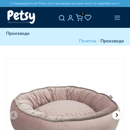
Добредојдовте во Petsy сите производи на едно место по најдобри цени!
0
Производи
Почетна
Производи