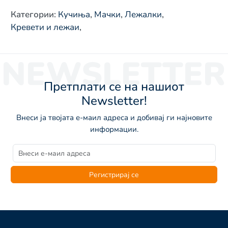
Категории
:
Кучиња
,
Мачки
,
Лежалки
,
Кревети и лежаи
,
NEWSLETTER
Претплати се на нашиот
Newsletter!
Внеси ја твојата е-маил адреса и добивај ги најновите
информации.
Регистрирај се