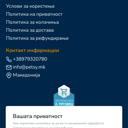
Услови за користење
Политика на приватност
Политика за колачиња
Политика за достава
Политика за рефундирање
Контакт информации
+38979320780
info@petsy.mk
Македонија
Вашата приватност
Ние користиме колачиња за да ви го овозможиме најдоброто
корисничко искуство на нашиот веб-сајт