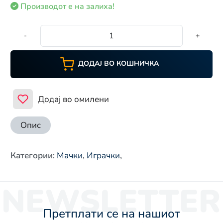
Производот е на залиха!
-
+
ДОДАЈ ВО КОШНИЧКА
Додај во омилени
Опис
Категории
:
Мачки
,
Играчки
,
NEWSLETTER
Претплати се на нашиот