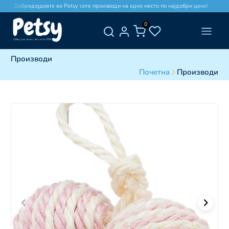
Добредојдовте во Petsy сите производи на едно место по најдобри цени!
0
Производи
Почетна
Производи